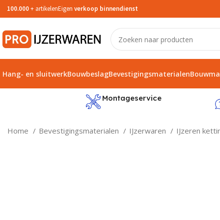
100.000
+ artikelen
Eigen
verkoop binnendienst
Hang- en sluitwerk
Bouwbeslag
Bevestigingsmaterialen
Bouwmat
service
Montageservice
Home
Bevestigingsmaterialen
IJzerwaren
IJzeren kett