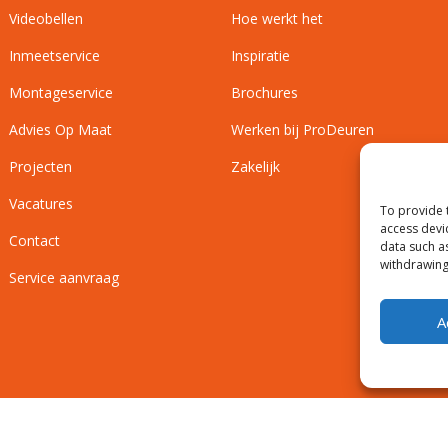
Videobellen
Hoe werkt het
Inmeetservice
Inspiratie
Montageservice
Brochures
Advies Op Maat
Werken bij ProDeuren
Projecten
Zakelijk
Vacatures
To provide 
access devi
Contact
data such a
withdrawing
Service aanvraag
A
Privacyverklaring