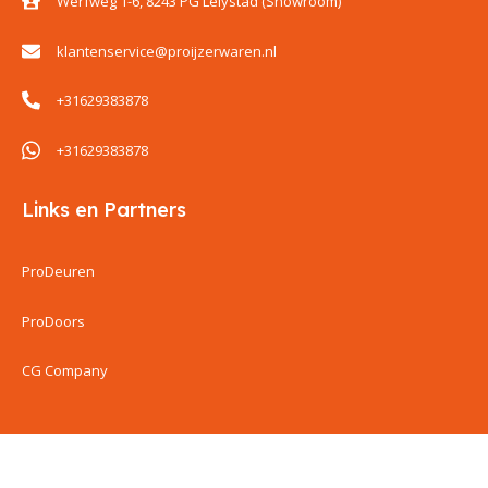
Werfweg 1-6, 8243 PG Lelystad (Showroom)
klantenservice@proijzerwaren.nl
+31629383878
+31629383878
Links en Partners
ProDeuren
ProDoors
CG Company
ProIjzerwaren all rights reserved
ProIjzerwaren 2018-2025