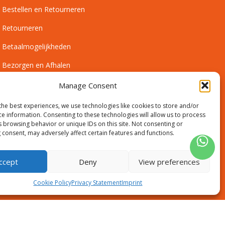
Bestellen en Retourneren
Retourneren
Betaalmogelijkheden
Bezorgen en Afhalen
Leveringsvoorwaarden
Manage Consent
Montagevoorwaarden
the best experiences, we use technologies like cookies to store and/or
ce information. Consenting to these technologies will allow us to process
Inmeetservice Voorwaarden
s browsing behavior or unique IDs on this site. Not consenting or
 consent, may adversely affect certain features and functions.
Outlet
ccept
Deny
View preferences
Cookie Policy
Privacy Statement
Imprint
Disclaimer
Algemene voorwaarden
Sitemap