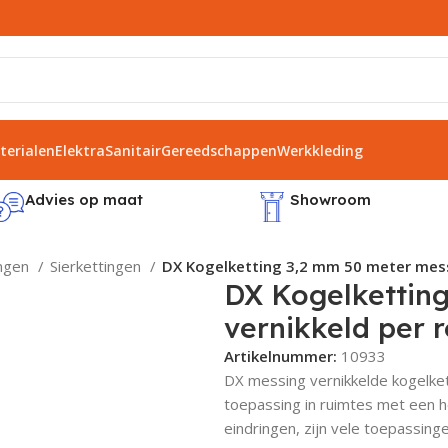
erialen
Elektra
Sanitair
Gereedschappen
Werkkleding
Advies op maat
Showroom
ingen
Sierkettingen
DX Kogelketting 3,2 mm 50 meter messi
DX Kogelkettin
vernikkeld per r
Artikelnummer:
10933
DX messing vernikkelde kogelket
toepassing in ruimtes met een h
eindringen, zijn vele toepassingen