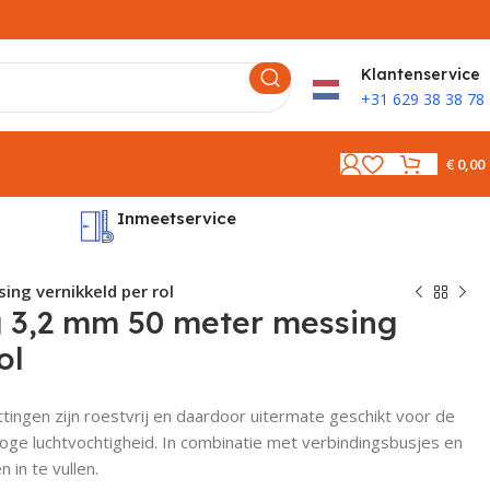
K
lantenservice
+31 629 38 38 78
€
0,00
Inmeetservice
Montages
ng vernikkeld per rol
g 3,2 mm 50 meter messing
ol
tingen zijn roestvrij en daardoor uitermate geschikt voor de
oge luchtvochtigheid. In combinatie met verbindingsbusjes en
 in te vullen.