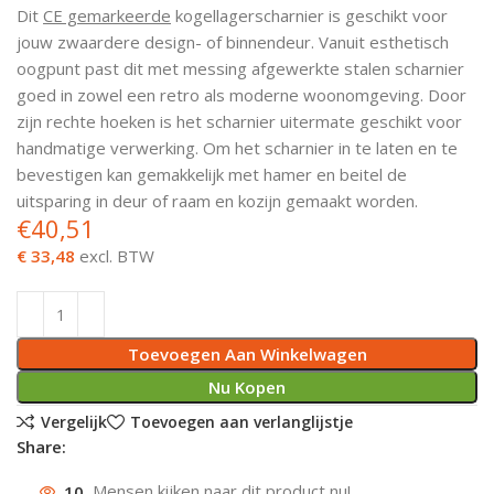
Dit
CE gemarkeerde
kogellagerscharnier is geschikt voor
Deurknoppen
Installatiebuizen
Smeergereedschap
Bouwradio's
Accu boormachine
Combinat
Boormach
jouw zwaardere design- of binnendeur. Vanuit esthetisch
oogpunt past dit met messing afgewerkte stalen scharnier
Deurkloppers
Inbouwdozen
Pendrijvers & Drevels
Boormachines
Accu boorhamers
Buigtang
Boorkopp
goed in zowel een retro als moderne woonomgeving. Door
zijn rechte hoeken is het scharnier uitermate geschikt voor
Deurbellen
Contactstoppen
Bitjes
Boorhamers
Borgveer
handmatige verwerking. Om het scharnier in te laten en te
bevestigen kan gemakkelijk met hamer en beitel de
Bouwheater
Beitels
Betonmolens
Blindklin
uitsparing in deur of raam en kozijn gemaakt worden.
€
40,51
Batterijen
Wringijzers
€ 33,48
excl. BTW
Aardlekbeveiliging
Steenknippers
Aardingsmateriaal
Purpistolen
Toevoegen Aan Winkelwagen
Nu Kopen
Montagegereedschap
Vergelijk
Toevoegen aan verlanglijstje
Share:
Lasgereedschap
10
Mensen kijken naar dit product nu!