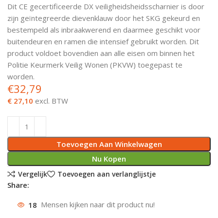
Dit CE gecertificeerde DX veiligheidsheidsscharnier is door
Deurknoppen
Installatiebuizen
Smeergereedschap
Bouwradio's
Accu boormachine
Combinat
Boormach
zijn geïntegreerde dievenklauw door het SKG gekeurd en
bestempeld als inbraakwerend en daarmee geschikt voor
Deurkloppers
Inbouwdozen
Pendrijvers & Drevels
Boormachines
Accu boorhamers
Buigtang
Boorkopp
buitendeuren en ramen die intensief gebruikt worden. Dit
product voldoet bovendien aan alle eisen om binnen het
Deurbellen
Contactstoppen
Bitjes
Boorhamers
Borgveer
Politie Keurmerk Veilig Wonen (PKVW) toegepast te
worden.
Bouwheater
Beitels
Betonmolens
Blindklin
€
32,79
€ 27,10
excl. BTW
Batterijen
Wringijzers
Aardlekbeveiliging
Steenknippers
Toevoegen Aan Winkelwagen
Aardingsmateriaal
Purpistolen
Nu Kopen
Vergelijk
Toevoegen aan verlanglijstje
Montagegereedschap
Share:
Lasgereedschap
18
Mensen kijken naar dit product nu!