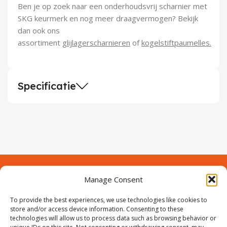
Ben je op zoek naar een onderhoudsvrij scharnier met
SKG keurmerk en nog meer draagvermogen? Bekijk
dan ook ons
assortiment
glijlagerscharnieren
of
kogelstiftpaumelles.
Specificatie
Manage Consent
Contact
Over Prodeuren
To provide the best experiences, we use technologies like cookies to
Informaties
Klantenservice
store and/or access device information. Consenting to these
technologies will allow us to process data such as browsing behavior or
Volg ons