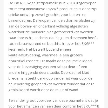
De DX RVS kogelstiftpaumelle is in 2018 uitgeroepen
Demontagegereedschap
tot meest innovatieve PKVW* product en is door zijn
unieke ontwerp zowel geschikt voor buiten- en
Buigveren & trekveren
binnendeuren. De knopen van de scharnierbladen zijn
aan de boven- en onderkant volledig afgesloten
waardoor de paumelle niet geforceerd kan worden.
Daardoor is hij, ondanks dat hij geen dievenpen heeft,
toch inbraakwerend en beschikt hij over het SKG***
keurmerk. Het betreft bovendien een
kantelaafuitvoering, waarmee je een grotere
draaicirkel creëert. Dit maakt deze paumelle ideaal
voor de bevestiging van een schuurdeur of een
andere inliggende deursituatie. Doordat het blad
breder is, steekt de knoop verder uit waardoor de
deur volledig geopend kan worden zonder dat deze
geblokkeerd wordt door de muur of wand.
Een ander groot voordeel van deze paumelle is dat je
voor het afhangen van een deur conform het SKG***®