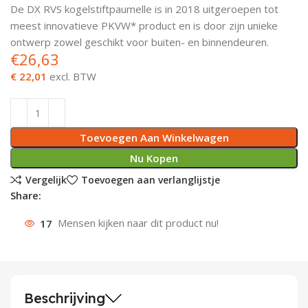
De DX RVS kogelstiftpaumelle is in 2018 uitgeroepen tot
Deurknoppen
Installatiebuizen
Smeergereedschap
Bouwradio's
Accu boormachine
Combinat
Boormach
meest innovatieve PKVW* product en is door zijn unieke
ontwerp zowel geschikt voor buiten- en binnendeuren.
Deurkloppers
Inbouwdozen
Pendrijvers & Drevels
Boormachines
Accu boorhamers
Buigtang
Boorkopp
€
26,63
€ 22,01
excl. BTW
Deurbellen
Contactstoppen
Bitjes
Boorhamers
Borgveer
Bouwheater
Beitels
Betonmolens
Blindklin
Toevoegen Aan Winkelwagen
Batterijen
Wringijzers
Nu Kopen
Vergelijk
Toevoegen aan verlanglijstje
Aardlekbeveiliging
Steenknippers
Share:
Aardingsmateriaal
Purpistolen
17
Mensen kijken naar dit product nu!
Montagegereedschap
Lasgereedschap
Beschrijving