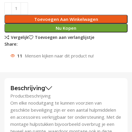
Deurknoppen
Installatiebuizen
Smeergereedschap
Bouwradio's
Accu boormachine
Combinat
Boormach
Toevoegen Aan Winkelwagen
Deurkloppers
Inbouwdozen
Pendrijvers & Drevels
Boormachines
Accu boorhamers
Buigtang
Boorkopp
Nu Kopen
Vergelijk
Toevoegen aan verlanglijstje
Deurbellen
Contactstoppen
Bitjes
Boorhamers
Borgveer
Share:
Bouwheater
Beitels
Betonmolens
Blindklin
11
Mensen kijken naar dit product nu!
Batterijen
Wringijzers
Aardlekbeveiliging
Steenknippers
Beschrijving
Aardingsmateriaal
Purpistolen
Productbeschrijving
Om elke nooduitgang te kunnen voorzien van
Montagegereedschap
geschikte beveiliging zijn er een aantal hulpmiddelen
en accessoires verkrijgbaar ter ondersteuning. Met de
Lasgereedschap
montage hulpstukken bijvoorbeeld overbrug je een
teveel aan ruimte, waardoor montage ook in deze