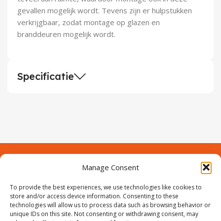
Demontagegereedschap
gevallen mogelijk wordt. Tevens zijn er hulpstukken
verkrijgbaar, zodat montage op glazen en
Buigveren & trekveren
branddeuren mogelijk wordt.
Specificatie
Manage Consent
Contact
Over Prodeuren
Informaties
To provide the best experiences, we use technologies like cookies to
Klantenservice
store and/or access device information. Consenting to these
technologies will allow us to process data such as browsing behavior or
Volg ons
unique IDs on this site. Not consenting or withdrawing consent, may