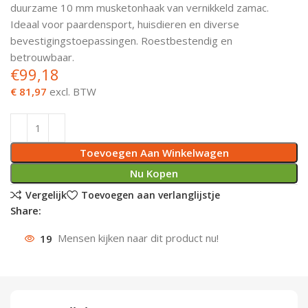
duurzame 10 mm musketonhaak van vernikkeld zamac.
Deurknoppen
Installatiebuizen
Smeergereedschap
Bouwradio's
Accu boormachine
Combinat
Boormach
Ideaal voor paardensport, huisdieren en diverse
bevestigingstoepassingen. Roestbestendig en
Deurkloppers
Inbouwdozen
Pendrijvers & Drevels
Boormachines
Accu boorhamers
Buigtang
Boorkopp
betrouwbaar.
€
99,18
Deurbellen
Contactstoppen
Bitjes
Boorhamers
Borgveer
€ 81,97
excl. BTW
Bouwheater
Beitels
Betonmolens
Blindklin
Toevoegen Aan Winkelwagen
Batterijen
Wringijzers
Nu Kopen
Aardlekbeveiliging
Steenknippers
Vergelijk
Toevoegen aan verlanglijstje
Share:
Aardingsmateriaal
Purpistolen
19
Mensen kijken naar dit product nu!
Montagegereedschap
Lasgereedschap