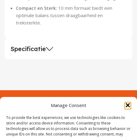
Compact en Sterk:
10 mm formaat biedt een
optimale balans tussen draagbaarheid en
treksterkte.
Specificatie
Manage Consent
Contact
Over Prodeuren
To provide the best experiences, we use technologies like cookies to
Informaties
Klantenservice
store and/or access device information. Consenting to these
technologies will allow us to process data such as browsing behavior or
Volg ons
unique IDs on this site. Not consenting or withdrawing consent, may