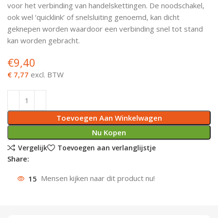
voor het verbinding van handelskettingen. De noodschakel,
Deurknoppen
Installatiebuizen
Smeergereedschap
Bouwradio's
Accu boormachine
Combinat
Boormach
ook wel ‘quicklink’ of snelsluiting genoemd, kan dicht
geknepen worden waardoor een verbinding snel tot stand
Deurkloppers
Inbouwdozen
Pendrijvers & Drevels
Boormachines
Accu boorhamers
Buigtang
Boorkopp
kan worden gebracht.
€
9,40
Deurbellen
Contactstoppen
Bitjes
Boorhamers
Borgveer
€ 7,77
excl. BTW
Bouwheater
Beitels
Betonmolens
Blindklin
Batterijen
Wringijzers
Toevoegen Aan Winkelwagen
Aardlekbeveiliging
Steenknippers
Nu Kopen
Vergelijk
Toevoegen aan verlanglijstje
Aardingsmateriaal
Purpistolen
Share:
15
Mensen kijken naar dit product nu!
Montagegereedschap
Lasgereedschap