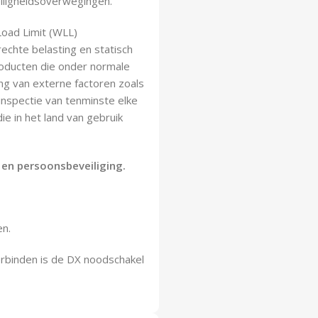
iligheidsoverwegingen.
Load Limit (WLL)
chte belasting en statisch
roducten die onder normale
g van externe factoren zoals
 inspectie van tenminste elke
e in het land van gebruik
 en persoonsbeveiliging.
en.
erbinden is de DX noodschakel