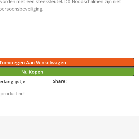
 worden met een steeksleutel. DX Noodschalmen zijn niet
persoonsbeveiliging.
Toevoegen Aan Winkelwagen
Nu Kopen
Share:
rlanglijstje
 product nu!