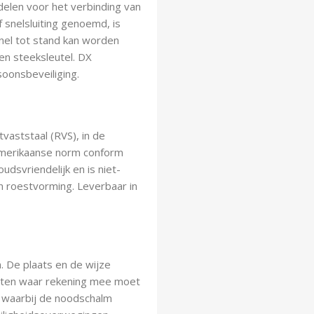
elen voor het verbinding van
f snelsluiting genoemd, is
nel tot stand kan worden
en steeksleutel. DX
soonsbeveiliging.
aststaal (RVS), in de
Amerikaanse norm conform
dsvriendelijk en is niet-
n roestvorming. Leverbaar in
. De plaats en de wijze
ecten waar rekening mee moet
 waarbij de noodschalm