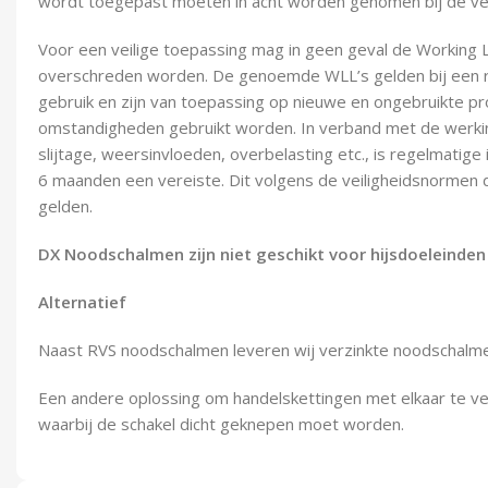
wordt toegepast moeten in acht worden genomen bij de ve
Voor een veilige toepassing mag in geen geval de Working 
overschreden worden. De genoemde WLL’s gelden bij een re
gebruik en zijn van toepassing op nieuwe en ongebruikte p
omstandigheden gebruikt worden. In verband met de werkin
slijtage, weersinvloeden, overbelasting etc., is regelmatige
6 maanden een vereiste. Dit volgens de veiligheidsnormen di
gelden.
DX Noodschalmen zijn niet geschikt voor hijsdoeleinden
Alternatief
Naast RVS noodschalmen leveren wij verzinkte noodschalm
Een andere oplossing om handelskettingen met elkaar te v
waarbij de schakel dicht geknepen moet worden.