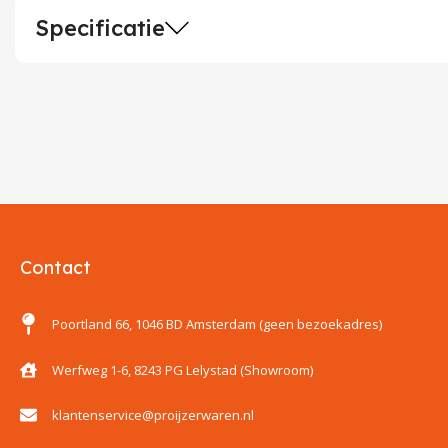
Specificatie
Contact
Poortland 66, 1046 BD Amsterdam (geen bezoekadres)
Werfweg 1-6, 8243 PG Lelystad (Showroom)
klantenservice@proijzerwaren.nl