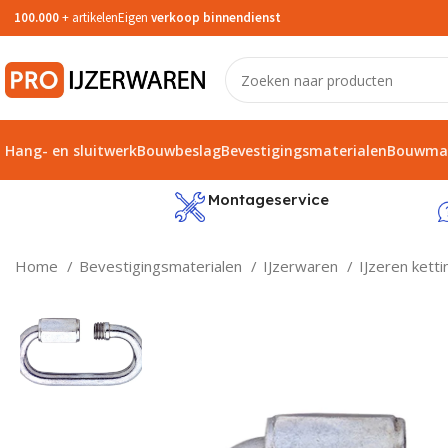
100.000
+ artikelen
Eigen
verkoop binnendienst
Hang- en sluitwerk
Bouwbeslag
Bevestigingsmaterialen
Bouwmat
service
Montageservice
Home
Bevestigingsmaterialen
IJzerwaren
IJzeren kett