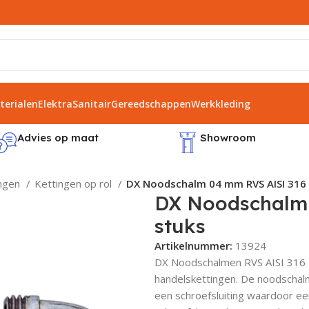
erialen
Elektra
Sanitair
Gereedschappen
Werkkleding
Advies op maat
Showroom
ingen
Kettingen op rol
DX Noodschalm 04 mm RVS AISI 316 
DX Noodschalm 
stuks
Artikelnummer:
13924
DX Noodschalmen RVS AISI 316 zi
handelskettingen. De noodschalm,
een schroefsluiting waardoor ee