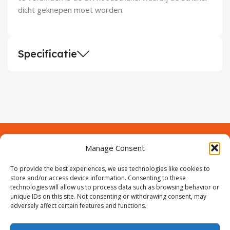
dicht geknepen moet worden.
Specificatie
Manage Consent
Contact
Over Prodeuren
To provide the best experiences, we use technologies like cookies to
Informaties
Klantenservice
store and/or access device information. Consenting to these
technologies will allow us to process data such as browsing behavior or
Volg ons
unique IDs on this site. Not consenting or withdrawing consent, may
adversely affect certain features and functions.