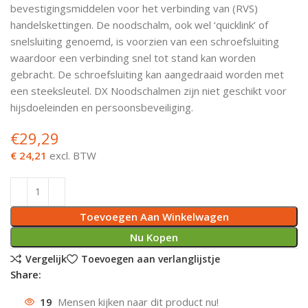
bevestigingsmiddelen voor het verbinding van (RVS)
Deurknoppen
Installatiebuizen
Smeergereedschap
Bouwradio's
Accu boormachine
Combinat
Boormach
handelskettingen. De noodschalm, ook wel ‘quicklink’ of
snelsluiting genoemd, is voorzien van een schroefsluiting
Deurkloppers
Inbouwdozen
Pendrijvers & Drevels
Boormachines
Accu boorhamers
Buigtang
Boorkopp
waardoor een verbinding snel tot stand kan worden
gebracht. De schroefsluiting kan aangedraaid worden met
Deurbellen
Contactstoppen
Bitjes
Boorhamers
Borgveer
een steeksleutel. DX Noodschalmen zijn niet geschikt voor
hijsdoeleinden en persoonsbeveiliging.
Bouwheater
Beitels
Betonmolens
Blindklin
€
29,29
Batterijen
Wringijzers
€ 24,21
excl. BTW
Aardlekbeveiliging
Steenknippers
Toevoegen Aan Winkelwagen
Aardingsmateriaal
Purpistolen
Nu Kopen
Montagegereedschap
Vergelijk
Toevoegen aan verlanglijstje
Share:
Lasgereedschap
19
Mensen kijken naar dit product nu!