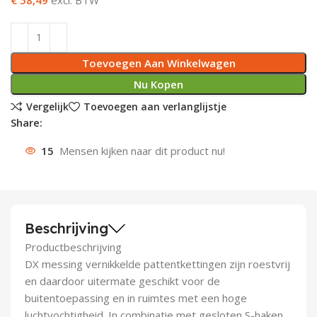
Deurknoppen
Installatiebuizen
Smeergereedschap
Bouwradio's
Accu boormachine
Combinat
Boormach
Deurkloppers
Inbouwdozen
Pendrijvers & Drevels
Boormachines
Accu boorhamers
Buigtang
Boorkopp
Toevoegen Aan Winkelwagen
Nu Kopen
Deurbellen
Contactstoppen
Bitjes
Boorhamers
Borgveer
Vergelijk
Toevoegen aan verlanglijstje
Share:
Bouwheater
Beitels
Betonmolens
Blindklin
15
Mensen kijken naar dit product nu!
Batterijen
Wringijzers
Aardlekbeveiliging
Steenknippers
Beschrijving
Aardingsmateriaal
Purpistolen
Productbeschrijving
Montagegereedschap
DX messing vernikkelde pattentkettingen zijn roestvrij
en daardoor uitermate geschikt voor de
Lasgereedschap
buitentoepassing en in ruimtes met een hoge
luchtvochtigheid. In combinatie met gesloten S-haken,