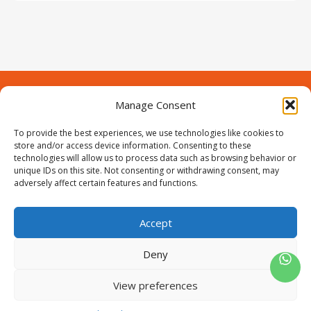
Manage Consent
Contact
Over Prodeuren
Informaties
To provide the best experiences, we use technologies like cookies to
Klantenservice
store and/or access device information. Consenting to these
technologies will allow us to process data such as browsing behavior or
Volg ons
unique IDs on this site. Not consenting or withdrawing consent, may
adversely affect certain features and functions.
Accept
ProIjzerwaren all rights reserved
ProIjzerwaren 2018-2025
Deny
Privacyverklaring
Disclaimer
Algemene voorwaarden
Sitemap
View preferences
0