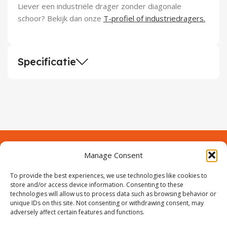
Liever een industriële drager zonder diagonale
schoor? Bekijk dan onze
T-profiel of industriedragers.
Specificatie
Manage Consent
Contact
Over Prodeuren
To provide the best experiences, we use technologies like cookies to
Informaties
Klantenservice
store and/or access device information. Consenting to these
technologies will allow us to process data such as browsing behavior or
Volg ons
unique IDs on this site. Not consenting or withdrawing consent, may
adversely affect certain features and functions.