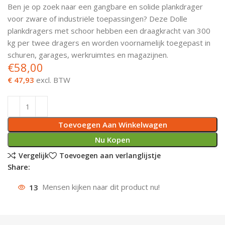
Ben je op zoek naar een gangbare en solide plankdrager
Deurknoppen
Installatiebuizen
Smeergereedschap
Bouwradio's
Accu boormachine
Combinat
Boormach
voor zware of industriële toepassingen? Deze Dolle
plankdragers met schoor hebben een draagkracht van 300
Deurkloppers
Inbouwdozen
Pendrijvers & Drevels
Boormachines
Accu boorhamers
Buigtang
Boorkopp
kg per twee dragers en worden voornamelijk toegepast in
schuren, garages, werkruimtes en magazijnen.
Deurbellen
Contactstoppen
Bitjes
Boorhamers
Borgveer
€
58,00
€ 47,93
excl. BTW
Bouwheater
Beitels
Betonmolens
Blindklin
Batterijen
Wringijzers
Toevoegen Aan Winkelwagen
Aardlekbeveiliging
Steenknippers
Nu Kopen
Vergelijk
Toevoegen aan verlanglijstje
Aardingsmateriaal
Purpistolen
Share:
Montagegereedschap
13
Mensen kijken naar dit product nu!
Lasgereedschap