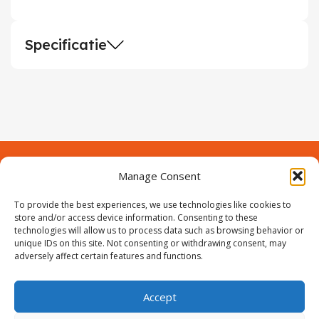
Specificatie
Manage Consent
Contact
Over Prodeuren
Informaties
To provide the best experiences, we use technologies like cookies to
Klantenservice
store and/or access device information. Consenting to these
technologies will allow us to process data such as browsing behavior or
Volg ons
unique IDs on this site. Not consenting or withdrawing consent, may
adversely affect certain features and functions.
Accept
ProIjzerwaren all rights reserved
ProIjzerwaren 2018-2025