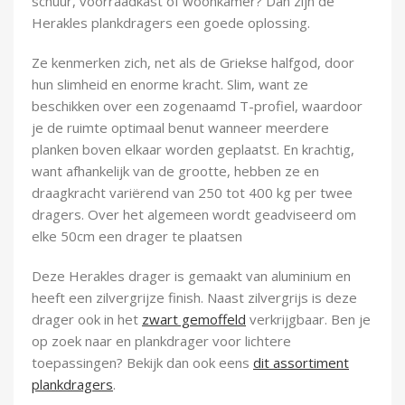
schuur, voorraadkast of woonkamer? Dan zijn de
Demontagegereedschap
Herakles plankdragers een goede oplossing.
Buigveren & trekveren
Ze kenmerken zich, net als de Griekse halfgod, door
hun slimheid en enorme kracht. Slim, want ze
beschikken over een zogenaamd T-profiel, waardoor
je de ruimte optimaal benut wanneer meerdere
planken boven elkaar worden geplaatst. En krachtig,
want afhankelijk van de grootte, hebben ze en
draagkracht variërend van 250 tot 400 kg per twee
dragers. Over het algemeen wordt geadviseerd om
elke 50cm een drager te plaatsen
Deze Herakles drager is gemaakt van aluminium en
heeft een zilvergrijze finish. Naast zilvergrijs is deze
drager ook in het
zwart gemoffeld
verkrijgbaar. Ben je
op zoek naar en plankdrager voor lichtere
toepassingen? Bekijk dan ook eens
dit assortiment
plankdragers
.