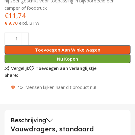
hij zeer geschikt voor toepassing in bijvoorbeeld een
camper of foodtruck.
Deurknoppen
Installatiebuizen
Smeergereedschap
Bouwradio's
Accu boormachine
Combinat
Boormach
€
11,74
€ 9,70
excl. BTW
Deurkloppers
Inbouwdozen
Pendrijvers & Drevels
Boormachines
Accu boorhamers
Buigtang
Boorkopp
Deurbellen
Contactstoppen
Bitjes
Boorhamers
Borgveer
Toevoegen Aan Winkelwagen
Bouwheater
Beitels
Betonmolens
Blindklin
Nu Kopen
Batterijen
Wringijzers
Vergelijk
Toevoegen aan verlanglijstje
Share:
Aardlekbeveiliging
Steenknippers
15
Mensen kijken naar dit product nu!
Aardingsmateriaal
Purpistolen
Montagegereedschap
Beschrijving
Lasgereedschap
Vouwdragers, standaard