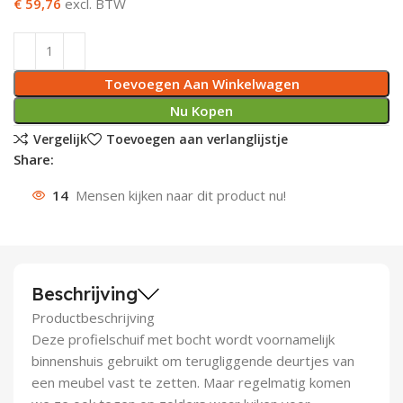
€ 59,76
excl. BTW
Deurknoppen
Installatiebuizen
Smeergereedschap
Bouwradio's
Accu boormachine
Combinat
Boormach
Deurkloppers
Inbouwdozen
Pendrijvers & Drevels
Boormachines
Accu boorhamers
Buigtang
Boorkopp
Toevoegen Aan Winkelwagen
Nu Kopen
Deurbellen
Contactstoppen
Bitjes
Boorhamers
Borgveer
Vergelijk
Toevoegen aan verlanglijstje
Bouwheater
Beitels
Betonmolens
Blindklin
Share:
14
Mensen kijken naar dit product nu!
Batterijen
Wringijzers
Aardlekbeveiliging
Steenknippers
Aardingsmateriaal
Purpistolen
Beschrijving
Productbeschrijving
Montagegereedschap
Deze profielschuif met bocht wordt voornamelijk
binnenshuis gebruikt om terugliggende deurtjes van
Lasgereedschap
een meubel vast te zetten. Maar regelmatig komen