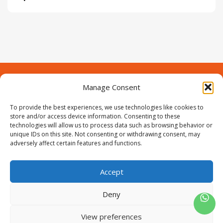
Manage Consent
Contact
Over Prodeuren
Informaties
To provide the best experiences, we use technologies like cookies to
Klantenservice
store and/or access device information. Consenting to these
technologies will allow us to process data such as browsing behavior or
Volg ons
unique IDs on this site. Not consenting or withdrawing consent, may
adversely affect certain features and functions.
Accept
ProIjzerwaren all rights reserved
ProIjzerwaren 2018-2025
Deny
Privacyverklaring
Disclaimer
Algemene voorwaarden
Sitemap
View preferences