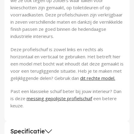
we ze ook tegen op zolders waar luiken voor
Demontagegereedschap
knieschotten zijn gemaakt, op toiletdeuren of op
voorraadkasten. Deze profielschuiven zijn verkrijgbaar
Buigveren & trekveren
in zeven verschillende maten en dankzij de vernikkelde
finish passen ze goed binnen de hedendaagse
industriële interieurs.
Deze profielschuif is zowel links en rechts als
horizontaal en verticaal te gebruiken. Het betreft hier
een model met bocht wat inhoudt dat deze gemaakt is
voor een terugliggende situatie. Heb je te maken met
gelijkliggende delen? Gebruik dan
dit rechte model.
Past een klassieke schuif beter bij jouw interieur? Dan
is deze
messing gepolijste profielschuif
een betere
keuze.
Specificatie