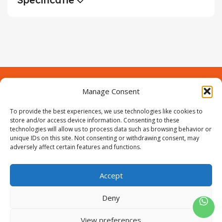
Demontagegereedschap
Buigveren & trekveren
Manage Consent
Contact
Over Prodeuren
To provide the best experiences, we use technologies like cookies to
Informaties
Klantenservice
store and/or access device information. Consenting to these
technologies will allow us to process data such as browsing behavior or
Volg ons
unique IDs on this site. Not consenting or withdrawing consent, may
adversely affect certain features and functions.
Accept
ProIjzerwaren all rights reserved
ProIjzerwaren 2018-2025
Deny
Privacyverklaring
Disclaimer
Algemene voorwaarden
Sitemap
View preferences