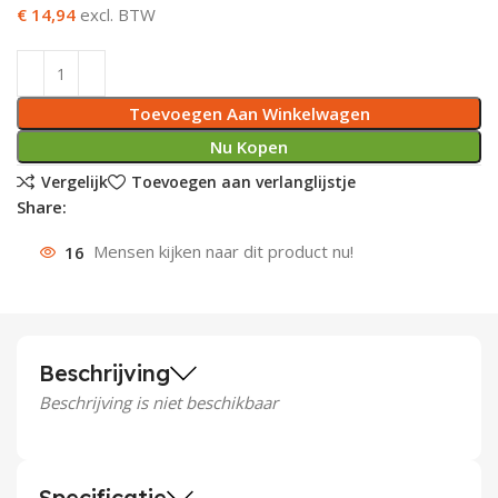
€ 14,94
excl. BTW
Deurknoppen
Installatiebuizen
Smeergereedschap
Bouwradio's
Accu boormachine
Combinat
Boormach
Deurkloppers
Inbouwdozen
Pendrijvers & Drevels
Boormachines
Accu boorhamers
Buigtang
Boorkopp
Toevoegen Aan Winkelwagen
Deurbellen
Contactstoppen
Bitjes
Boorhamers
Borgveer
Nu Kopen
Vergelijk
Toevoegen aan verlanglijstje
Bouwheater
Beitels
Betonmolens
Blindklin
Share:
Batterijen
Wringijzers
16
Mensen kijken naar dit product nu!
Aardlekbeveiliging
Steenknippers
Aardingsmateriaal
Purpistolen
Beschrijving
Beschrijving is niet beschikbaar
Montagegereedschap
Lasgereedschap
Specificatie