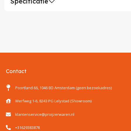
Specificatie
Contact
Poortland 66, 1046 BD Amsterdam (geen bezoekadres)
Werfweg 1-6, 8243 PG Lelystad (Showroom)
klantenservice@proijzerwaren.nl
+31629383878