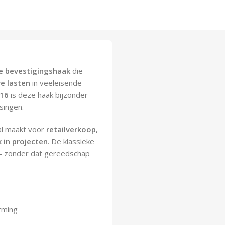
 bevestigingshaak
die
e lasten
in veeleisende
316
is deze haak bijzonder
ssingen.
al maakt voor
retailverkoop,
 in projecten
. De klassieke
 – zonder dat gereedschap
rming