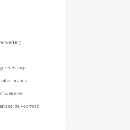
tverwerking
f gereedschap
buitenlocaties
f koelcellen
ganiseerde voorraad