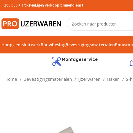
100.000
+ artikelen
Eigen
verkoop binnendienst
Hang- en sluitwerk
Bouwbeslag
Bevestigingsmaterialen
Bouwmat
service
Montageservice
Home
Bevestigingsmaterialen
IJzerwaren
Haken
S-