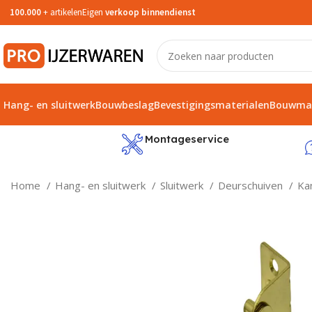
100.000
+ artikelen
Eigen
verkoop binnendienst
Hang- en sluitwerk
Bouwbeslag
Bevestigingsmaterialen
Bouwmat
service
Montageservice
Home
Hang- en sluitwerk
Sluitwerk
Deurschuiven
Ka