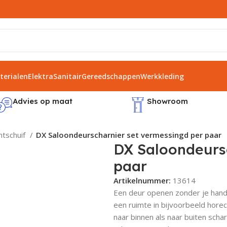
erialen
Elektra
Sanitair
Gereedschappen
Werkkleding
Advies op maat
Showroom
ntschuif
DX Saloondeurscharnier set vermessingd per paar
DX Saloondeurs
paar
Artikelnummer:
13614
Een deur openen zonder je hande
een ruimte in bijvoorbeeld hore
naar binnen als naar buiten sch