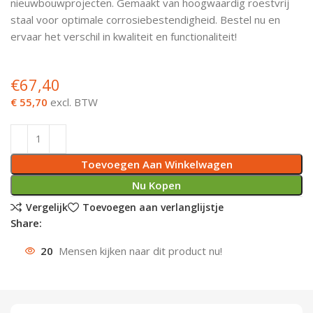
nieuwbouwprojecten. Gemaakt van hoogwaardig roestvrij
staal voor optimale corrosiebestendigheid. Bestel nu en
Deurknoppen
Installatiebuizen
Smeergereedschap
Bouwradio's
Accu boormachine
Combinat
Boormach
ervaar het verschil in kwaliteit en functionaliteit!
Deurkloppers
Inbouwdozen
Pendrijvers & Drevels
Boormachines
Accu boorhamers
Buigtang
Boorkopp
€
67,40
Deurbellen
Contactstoppen
Bitjes
Boorhamers
Borgveer
€ 55,70
excl. BTW
Bouwheater
Beitels
Betonmolens
Blindklin
Batterijen
Wringijzers
Toevoegen Aan Winkelwagen
Nu Kopen
Aardlekbeveiliging
Steenknippers
Vergelijk
Toevoegen aan verlanglijstje
Share:
Aardingsmateriaal
Purpistolen
20
Mensen kijken naar dit product nu!
Montagegereedschap
Lasgereedschap