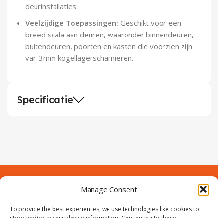
deurinstallaties.
Veelzijdige Toepassingen:
Geschikt voor een
breed scala aan deuren, waaronder binnendeuren,
buitendeuren, poorten en kasten die voorzien zijn
van 3mm kogellagerscharnieren.
Specificatie
Manage Consent
Contact
Over Prodeuren
Informaties
To provide the best experiences, we use technologies like cookies to
store and/or access device information. Consenting to these