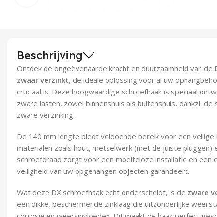
Beschrijving
Ontdek de ongeëvenaarde kracht en duurzaamheid van de
zwaar verzinkt
, de ideale oplossing voor al uw ophangbeh
cruciaal is. Deze hoogwaardige schroefhaak is speciaal ont
zware lasten, zowel binnenshuis als buitenshuis, dankzij de
zware verzinking.
De 140 mm lengte biedt voldoende bereik voor een veilige 
materialen zoals hout, metselwerk (met de juiste pluggen)
schroefdraad zorgt voor een moeiteloze installatie en een 
veiligheid van uw opgehangen objecten garandeert.
Wat deze DX schroefhaak echt onderscheidt, is de
zware v
een dikke, beschermende zinklaag die uitzonderlijke weerst
corrosie en weersinvloeden. Dit maakt de haak perfect gesc