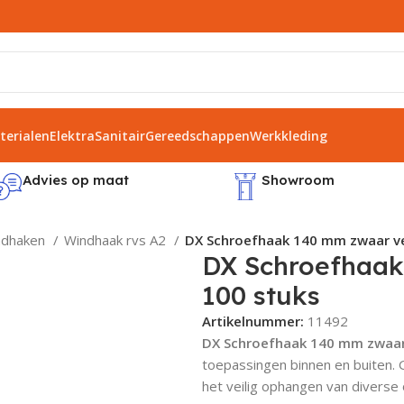
erialen
Elektra
Sanitair
Gereedschappen
Werkkleding
Advies op maat
Showroom
ndhaken
Windhaak rvs A2
DX Schroefhaak 140 mm zwaar ve
DX Schroefhaak
100 stuks
Artikelnummer:
11492
DX Schroefhaak 140 mm zwaar
toepassingen binnen en buiten. 
het veilig ophangen van diverse 