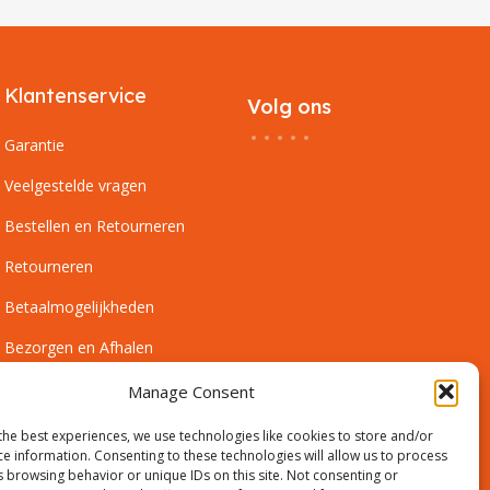
Klantenservice
Volg ons
Garantie
Veelgestelde vragen
Bestellen en Retourneren
Retourneren
Betaalmogelijkheden
Bezorgen en Afhalen
Leveringsvoorwaarden
Manage Consent
Montagevoorwaarden
the best experiences, we use technologies like cookies to store and/or
ce information. Consenting to these technologies will allow us to process
Inmeetservice Voorwaarden
s browsing behavior or unique IDs on this site. Not consenting or