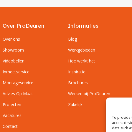
Over ProDeuren
Informaties
Over ons
Blog
Showroom
Werkgebieden
Videobellen
Hoe werkt het
Inmeetservice
Inspiratie
Montageservice
Brochures
Advies Op Maat
Werken bij ProDeuren
Projecten
Zakelijk
Vacatures
To provide 
access devi
Contact
data such a