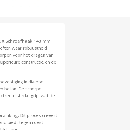
DX Schroefhaak 140 mm
oeften waar robuustheid
worpen voor het dragen van
 superieure constructie en de
bevestiging in diverse
 en beton. De scherpe
extreem sterke grip, wat de
erzinking
. Dit proces creëert
and biedt tegen roest,
hikt voor