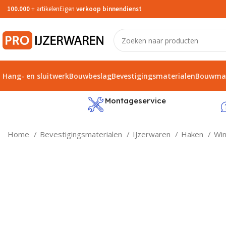
100.000
+ artikelen
Eigen
verkoop binnendienst
Hang- en sluitwerk
Bouwbeslag
Bevestigingsmaterialen
Bouwmat
service
Montageservice
Home
Bevestigingsmaterialen
IJzerwaren
Haken
Wi