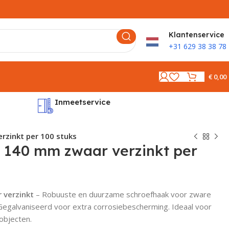
K
lantenservice
+31 629 38 38 78
€
0,00
Inmeetservice
Montages
rzinkt per 100 stuks
 140 mm zwaar verzinkt per
 verzinkt
– Robuuste en duurzame schroefhaak voor zware
Gegalvaniseerd voor extra corrosiebescherming. Ideaal voor
objecten.