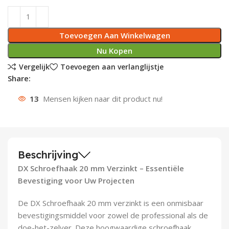
Deurknoppen
Installatiebuizen
Smeergereedschap
Bouwradio's
Accu boormachine
Combinat
Boormach
Toevoegen Aan Winkelwagen
Deurkloppers
Inbouwdozen
Pendrijvers & Drevels
Boormachines
Accu boorhamers
Buigtang
Boorkopp
Nu Kopen
Deurbellen
Contactstoppen
Bitjes
Boorhamers
Borgveer
Vergelijk
Toevoegen aan verlanglijstje
Share:
Bouwheater
Beitels
Betonmolens
Blindklin
13
Mensen kijken naar dit product nu!
Batterijen
Wringijzers
Aardlekbeveiliging
Steenknippers
Beschrijving
Aardingsmateriaal
Purpistolen
DX Schroefhaak 20 mm Verzinkt – Essentiële
Bevestiging voor Uw Projecten
Montagegereedschap
De DX Schroefhaak 20 mm verzinkt is een onmisbaar
Lasgereedschap
bevestigingsmiddel voor zowel de professional als de
doe-het-zelver. Deze hoogwaardige schroefhaak