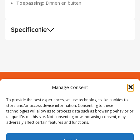
Toepassing:
Binnen en buiten
Specificatie
Manage Consent
Contact
Over Prodeuren
Informaties
To provide the best experiences, we use technologies like cookies to
Klantenservice
store and/or access device information. Consenting to these
technologies will allow us to process data such as browsing behavior or
Volg ons
unique IDs on this site. Not consenting or withdrawing consent, may
adversely affect certain features and functions.