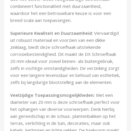
Demontagegereedschap
combineert functionaliteit met duurzaamheid,
waardoor het een betrouwbare keuze is voor een
Buigveren & trekveren
breed scala aan toepassingen.
Superieure Kwaliteit en Duurzaamheid:
Vervaardigd
uit robuust materiaal en voorzien van een dikke
zinklaag, biedt deze schroefhaak uitstekende
corrosiebestendigheid. Dit maakt de DX Schroefhaak
20 mm ideaal voor zowel binnen- als buitengebruik,
zelfs in vochtige omstandigheden. De verzinking zorgt
voor een langere levensduur en behoud van esthetiek,
zelfs bij langdurige blootstelling aan de elementen.
Veelzijdige Toepassingsmogelijkheden:
Met een
diameter van 20 mm is deze schroefhaak perfect voor
het ophangen van diverse voorwerpen. Denk hierbij
aan gereedschap in de schuur, plantenbakken op het
terras, verlichting in de tuin, decoraties, maar ook
kabels, kettingen en lichte rekken. De haakvorm maakt