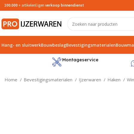
100.000
+ artikelen
Eigen
verkoop binnendienst
Hang- en sluitwerk
Bouwbeslag
Bevestigingsmaterialen
Bouwmat
service
Montageservice
Home
Bevestigingsmaterialen
IJzerwaren
Haken
Wi