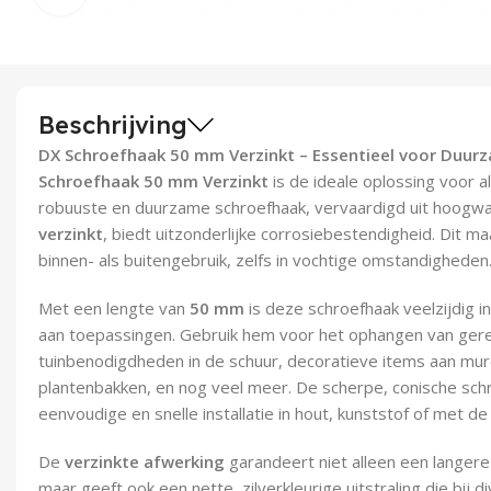
Beschrijving
DX Schroefhaak 50 mm Verzinkt – Essentieel voor Duu
Schroefhaak 50 mm Verzinkt
is de ideale oplossing voor 
robuuste en duurzame schroefhaak, vervaardigd uit hoogwa
verzinkt
, biedt uitzonderlijke corrosiebestendigheid. Dit 
binnen- als buitengebruik, zelfs in vochtige omstandigheden
Met een lengte van
50 mm
is deze schroefhaak veelzijdig 
aan toepassingen. Gebruik hem voor het ophangen van gere
tuinbenodigdheden in de schuur, decoratieve items aan mure
plantenbakken, en nog veel meer. De scherpe, conische sch
eenvoudige en snelle installatie in hout, kunststof of met de
De
verzinkte afwerking
garandeert niet alleen een langere
maar geeft ook een nette, zilverkleurige uitstraling die bij d