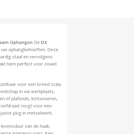
rzaam Ophangen
De
DX
al uw ophangbehoeften. Deze
ardig staal en vervolgens
maakt hem perfect voor zowel
.
inzetbaar voor een breed scala
edschap in uw werkplaats,
n of plafonds, lichtsnoeren,
roefdraad zorgt voor een
 juiste plug in metselwerk.
 levensduur van de haak,
iverse interieurs past. Kies