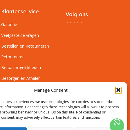
Klantenservice
Volg ons
Garantie
Veelgestelde vragen
Bestellen en Retourneren
Retourneren
Betaalmogelijkheden
Bezorgen en Afhalen
Leveringsvoorwaarden
Manage Consent
Montagevoorwaarden
the best experiences, we use technologies like cookies to store and/or
ce information. Consenting to these technologies will allow us to process
Inmeetservice Voorwaarden
s browsing behavior or unique IDs on this site. Not consenting or
 consent, may adversely affect certain features and functions.
Outlet