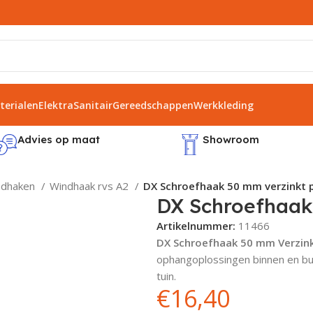
erialen
Elektra
Sanitair
Gereedschappen
Werkkleding
Advies op maat
Showroom
ndhaken
Windhaak rvs A2
DX Schroefhaak 50 mm verzinkt p
DX Schroefhaak 
Artikelnummer:
11466
DX Schroefhaak 50 mm Verzin
ophangoplossingen binnen en bui
tuin.
€
16,40