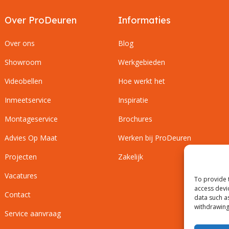
Over ProDeuren
Informaties
Over ons
Blog
Showroom
Werkgebieden
Videobellen
Hoe werkt het
Inmeetservice
Inspiratie
Montageservice
Brochures
Advies Op Maat
Werken bij ProDeuren
Projecten
Zakelijk
Vacatures
To provide 
access devi
Contact
data such a
withdrawing
Service aanvraag