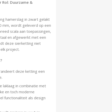
r Rol: Duurzame &
ing hamerslag in zwart gelakt
,0 mm, wordt geleverd op een
 breed scala aan toepassingen,
 staal en afgewerkt met een
dt deze sierketting niet
lk project.
t?
randeert deze ketting een
e.
 laklaag in combinatie met
ieke en toch moderne
l functionaliteit als design