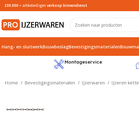
100.000
+ artikelen
Eigen
verkoop binnendienst
Hang- en sluitwerk
Bouwbeslag
Bevestigingsmaterialen
Bouwmat
service
Montageservice
Home
Bevestigingsmaterialen
IJzerwaren
IJzeren kett