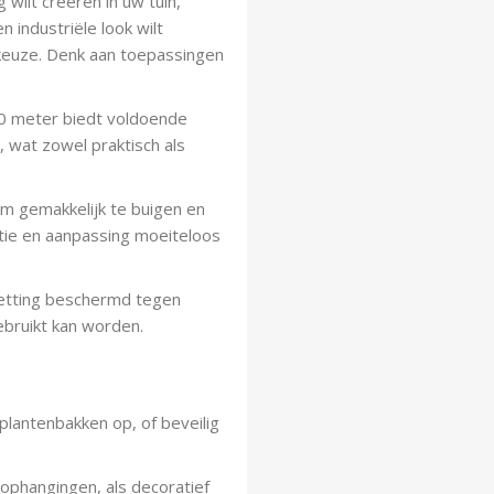
 wilt creëren in uw tuin,
 industriële look wilt
 keuze. Denk aan toepassingen
0 meter biedt voldoende
, wat zowel praktisch als
om gemakkelijk te buigen en
atie en aanpassing moeiteloos
ketting beschermd tegen
ebruikt kan worden.
 plantenbakken op, of beveilig
pophangingen, als decoratief