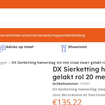
erialen
Elektra
Sanitair
Gereedschappen
Werkkleding
Advies op maat
Showroom
ingen
DX Sierketting hamerslag 4,0 mm staal zwart gelakt ro
DX Sierketting 
gelakt rol 20 me
Artikelnummer:
10991
DX Sierketting Hamerslag Zwar
voor decoratieve en functione
€
135,22