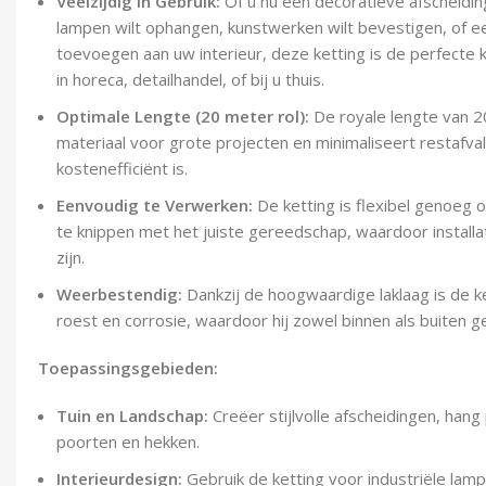
Veelzijdig in Gebruik:
Of u nu een decoratieve afscheiding
lampen wilt ophangen, kunstwerken wilt bevestigen, of een
toevoegen aan uw interieur, deze ketting is de perfecte
in horeca, detailhandel, of bij u thuis.
Optimale Lengte (20 meter rol):
De royale lengte van 2
materiaal voor grote projecten en minimaliseert restafval
kostenefficiënt is.
Eenvoudig te Verwerken:
De ketting is flexibel genoeg 
te knippen met het juiste gereedschap, waardoor install
zijn.
Weerbestendig:
Dankzij de hoogwaardige laklaag is de 
roest en corrosie, waardoor hij zowel binnen als buiten g
Toepassingsgebieden:
Tuin en Landschap:
Creëer stijlvolle afscheidingen, hang
poorten en hekken.
Interieurdesign:
Gebruik de ketting voor industriële lam