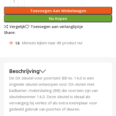
Deurknoppen
Installatiebuizen
Smeergereedschap
Bouwradio's
Accu boormachine
Combinat
Boormach
Toevoegen Aan Winkelwagen
Nu Kopen
Deurkloppers
Inbouwdozen
Pendrijvers & Drevels
Boormachines
Accu boorhamers
Buigtang
Boorkopp
Vergelijk
Toevoegen aan verlanglijstje
Share:
Deurbellen
Contactstoppen
Bitjes
Boorhamers
Borgveer
18
Mensen kijken naar dit product nu!
Bouwheater
Beitels
Betonmolens
Blindklin
Batterijen
Wringijzers
Aardlekbeveiliging
Steenknippers
Beschrijving
De DX sleutel voor poortslot BB no. 14,0 is een
Aardingsmateriaal
Purpistolen
originele sleutel ontworpen voor DX-sloten met
badkamer-/toiletsluiting (BB) die voorzien zijn van
Montagegereedschap
sleutelnummer 14,0. Deze sleutel is ideaal als
vervanging bij verlies of als extra exemplaar voor
Lasgereedschap
gedeeld gebruik van poorten of deuren.