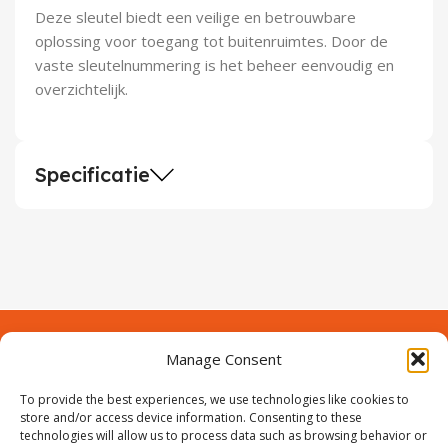
Deze sleutel biedt een veilige en betrouwbare
oplossing voor toegang tot buitenruimtes. Door de
vaste sleutelnummering is het beheer eenvoudig en
overzichtelijk.
Specificatie
Manage Consent
Contact
Over Prodeuren
To provide the best experiences, we use technologies like cookies to
Informaties
Klantenservice
store and/or access device information. Consenting to these
technologies will allow us to process data such as browsing behavior or
Volg ons