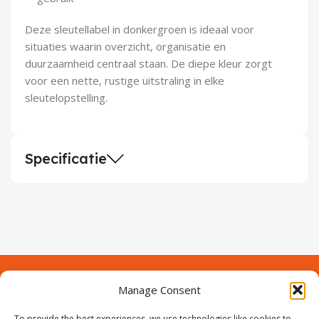
Deze sleutellabel in donkergroen is ideaal voor
situaties waarin overzicht, organisatie en
duurzaamheid centraal staan. De diepe kleur zorgt
voor een nette, rustige uitstraling in elke
sleutelopstelling.
Specificatie
Manage Consent
Contact
Over Prodeuren
To provide the best experiences, we use technologies like cookies to