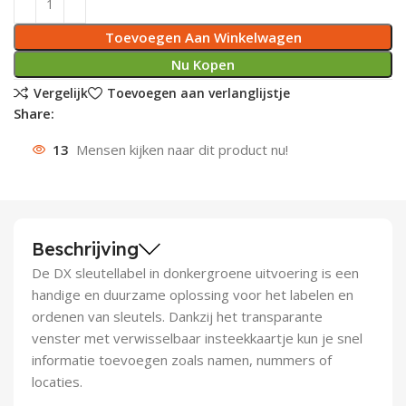
Deurknoppen
Installatiebuizen
Smeergereedschap
Bouwradio's
Accu boormachine
Combinat
Boormach
Toevoegen Aan Winkelwagen
Nu Kopen
Deurkloppers
Inbouwdozen
Pendrijvers & Drevels
Boormachines
Accu boorhamers
Buigtang
Boorkopp
Vergelijk
Toevoegen aan verlanglijstje
Share:
Deurbellen
Contactstoppen
Bitjes
Boorhamers
Borgveer
13
Mensen kijken naar dit product nu!
Bouwheater
Beitels
Betonmolens
Blindklin
Batterijen
Wringijzers
Beschrijving
Aardlekbeveiliging
Steenknippers
De DX sleutellabel in donkergroene uitvoering is een
Aardingsmateriaal
Purpistolen
handige en duurzame oplossing voor het labelen en
ordenen van sleutels. Dankzij het transparante
Montagegereedschap
venster met verwisselbaar insteekkaartje kun je snel
informatie toevoegen zoals namen, nummers of
Lasgereedschap
locaties.