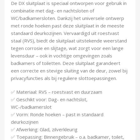
De DX sluitplaat is speciaal ontworpen voor gebruik in
Demontagegereedschap
combinatie met dag- en nachtsloten of
WC/badkamersloten. Dankzij het universele ontwerp
Buigveren & trekveren
met ronde hoeken past deze sluitplaat in de meeste
standaard deurkozijnen. Vervaardigd uit roestvast
staal (RVS), biedt de sluitplaat uitstekende weerstand
tegen corrosie en slijtage, wat zorgt voor een lange
levensduur – ook in vochtige omgevingen zoals
badkamers of toiletten. Deze sluitplaat garandeert
een correcte en stevige sluiting van de deur, zowel bij
privacyfuncties als bij reguliere slottoepassingen.
✅ Materiaal: RVS – roestvast en duurzaam
✅ Geschikt voor: Dag- en nachtslot,
WC-/badkamerslot
✅ Vorm: Ronde hoeken – past in standaard
deurkozijnen
✅ Afwerking: Glad, zilverkleurig
✅ Toepassing: Binnengebruik – o.a. badkamer, toilet,