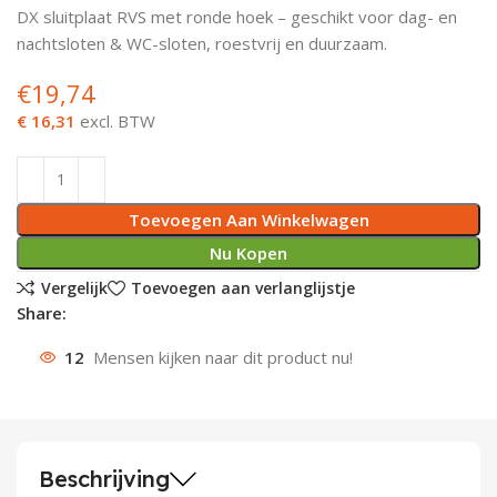
DX sluitplaat RVS met ronde hoek – geschikt voor dag- en
Deurknoppen
Installatiebuizen
Smeergereedschap
Bouwradio's
Accu boormachine
Combinat
Boormach
nachtsloten & WC-sloten, roestvrij en duurzaam.
€
19,74
Deurkloppers
Inbouwdozen
Pendrijvers & Drevels
Boormachines
Accu boorhamers
Buigtang
Boorkopp
€ 16,31
excl. BTW
Deurbellen
Contactstoppen
Bitjes
Boorhamers
Borgveer
Bouwheater
Beitels
Betonmolens
Blindklin
Toevoegen Aan Winkelwagen
Batterijen
Wringijzers
Nu Kopen
Vergelijk
Toevoegen aan verlanglijstje
Aardlekbeveiliging
Steenknippers
Share:
Aardingsmateriaal
Purpistolen
12
Mensen kijken naar dit product nu!
Montagegereedschap
Lasgereedschap
Beschrijving