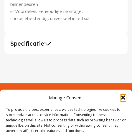
binnendeuren
✅ Voordelen: Eenvoudige montage,
corrosiebestendig, universeel inzetbaar
Specificatie
Manage Consent
Contact
Over Prodeuren
To provide the best experiences, we use technologies like cookies to
Informaties
Klantenservice
store and/or access device information. Consenting to these
technologies will allow us to process data such as browsing behavior or
Volg ons
unique IDs on this site. Not consenting or withdrawing consent, may
adversely affect certain features and functions.