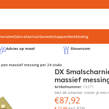
erialen
Elektra
Sanitair
Gereedschappen
Werkkleding
Advies op maat
Showroom
 pen massief messing per 24 stuks
DX Smalscharni
massief messing
Artikelnummer:
13271
Met dit scharnier creëer je een 
€
87,92
€ 72,66
excl. BTW