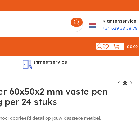
K
lantenservice
+31 629 38 38 78
€
0,00
Inmeetservice
Montages
er 60x50x2 mm vaste pen
 per 24 stuks
mooi doorleefd detail op jouw klassieke meubel.