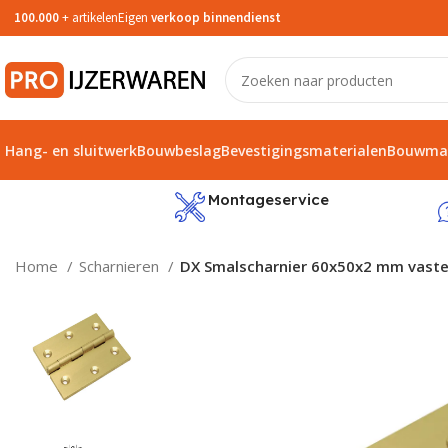
100.000
+ artikelen
Eigen
verkoop binnendienst
Hang- en sluitwerk
Bouwbeslag
Bevestigingsmaterialen
Bouwmat
service
Montageservice
Home
Scharnieren
DX Smalscharnier 60x50x2 mm vaste