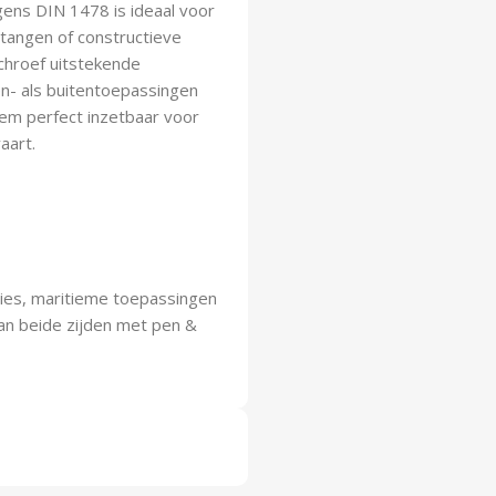
gens DIN 1478 is ideaal voor
stangen of constructieve
schroef uitstekende
en- als buitentoepassingen
m perfect inzetbaar voor
aart.
ies, maritieme toepassingen
an beide zijden met pen &