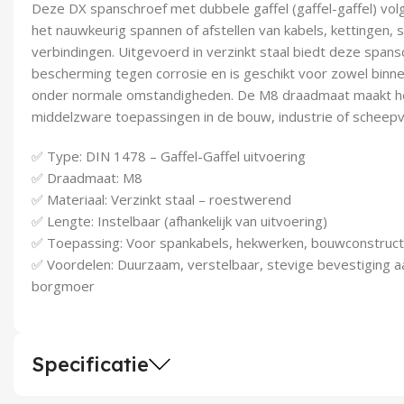
Deze DX spanschroef met dubbele gaffel (gaffel-gaffel) vol
het nauwkeurig spannen of afstellen van kabels, kettingen, 
verbindingen. Uitgevoerd in verzinkt staal biedt deze span
bescherming tegen corrosie en is geschikt voor zowel binn
onder normale omstandigheden. De M8 draadmaat maakt he
middelzware toepassingen in de bouw, industrie of scheepv
✅ Type: DIN 1478 – Gaffel-Gaffel uitvoering
✅ Draadmaat: M8
✅ Materiaal: Verzinkt staal – roestwerend
✅ Lengte: Instelbaar (afhankelijk van uitvoering)
✅ Toepassing: Voor spankabels, hekwerken, bouwconstruct
✅ Voordelen: Duurzaam, verstelbaar, stevige bevestiging a
borgmoer
Specificatie