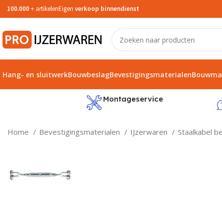
100.000
+ artikelen
Eigen
verkoop binnendienst
Hang- en sluitwerk
Bouwbeslag
Bevestigingsmaterialen
Bouwmat
service
Montageservice
Home
Bevestigingsmaterialen
IJzerwaren
Staalkabel b