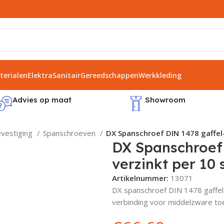
erialen
Elektra
Sanitair
Gereedschappen
Werkkleding
Advies op maat
Showroom
evestiging
Spanschroeven
DX Spanschroef DIN 1478 gaffel-
DX Spanschroef 
verzinkt per 10 
Artikelnummer:
13071
DX spanschroef DIN 1478 gaffel-
verbinding voor middelzware to