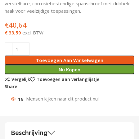
verstelbare, corrosiebestendige spanschroef met dubbele
Deurknoppen
Installatiebuizen
Smeergereedschap
Bouwradio's
Accu boormachine
Combinat
Boormach
haak voor veelzijdige toepassingen.
€
40,64
Deurkloppers
Inbouwdozen
Pendrijvers & Drevels
Boormachines
Accu boorhamers
Buigtang
Boorkopp
€ 33,59
excl. BTW
Deurbellen
Contactstoppen
Bitjes
Boorhamers
Borgveer
Bouwheater
Beitels
Betonmolens
Blindklin
Toevoegen Aan Winkelwagen
Batterijen
Wringijzers
Nu Kopen
Vergelijk
Toevoegen aan verlanglijstje
Aardlekbeveiliging
Steenknippers
Share:
19
Mensen kijken naar dit product nu!
Aardingsmateriaal
Purpistolen
Montagegereedschap
Lasgereedschap
Beschrijving