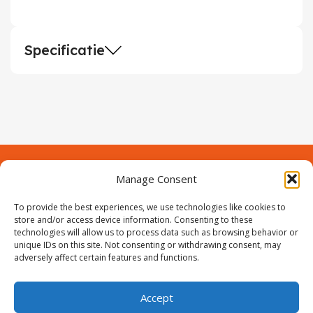
Specificatie
Manage Consent
Contact
Over Prodeuren
To provide the best experiences, we use technologies like cookies to
Informaties
Klantenservice
store and/or access device information. Consenting to these
technologies will allow us to process data such as browsing behavior or
Volg ons
unique IDs on this site. Not consenting or withdrawing consent, may
adversely affect certain features and functions.
Accept