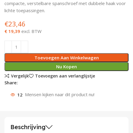
compacte, verstelbare spanschroef met dubbele haak voor
Deurknoppen
Installatiebuizen
Smeergereedschap
Bouwradio's
Accu boormachine
Combinat
Boormach
lichte toepassingen.
€
23,46
Deurkloppers
Inbouwdozen
Pendrijvers & Drevels
Boormachines
Accu boorhamers
Buigtang
Boorkopp
€ 19,39
excl. BTW
Deurbellen
Contactstoppen
Bitjes
Boorhamers
Borgveer
Bouwheater
Beitels
Betonmolens
Blindklin
Toevoegen Aan Winkelwagen
Batterijen
Wringijzers
Nu Kopen
Vergelijk
Toevoegen aan verlanglijstje
Aardlekbeveiliging
Steenknippers
Share:
12
Mensen kijken naar dit product nu!
Aardingsmateriaal
Purpistolen
Montagegereedschap
Lasgereedschap
Beschrijving