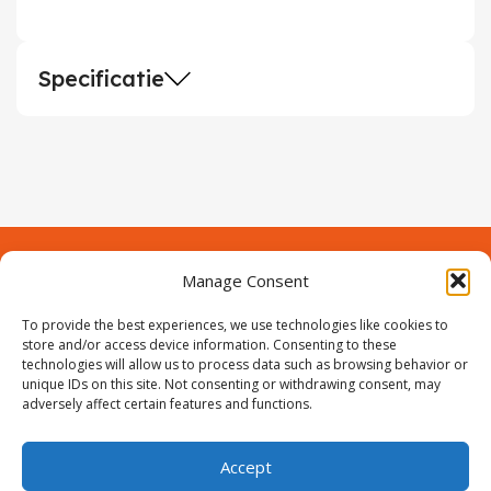
Specificatie
Manage Consent
Contact
Over Prodeuren
To provide the best experiences, we use technologies like cookies to
Informaties
Klantenservice
store and/or access device information. Consenting to these
technologies will allow us to process data such as browsing behavior or
Volg ons
unique IDs on this site. Not consenting or withdrawing consent, may
adversely affect certain features and functions.
Accept