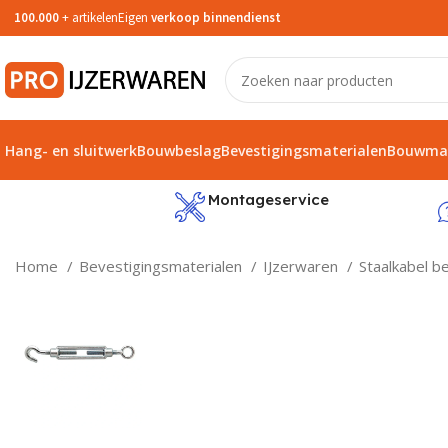
100.000
+ artikelen
Eigen
verkoop binnendienst
Hang- en sluitwerk
Bouwbeslag
Bevestigingsmaterialen
Bouwmat
service
Montageservice
Home
Bevestigingsmaterialen
IJzerwaren
Staalkabel b