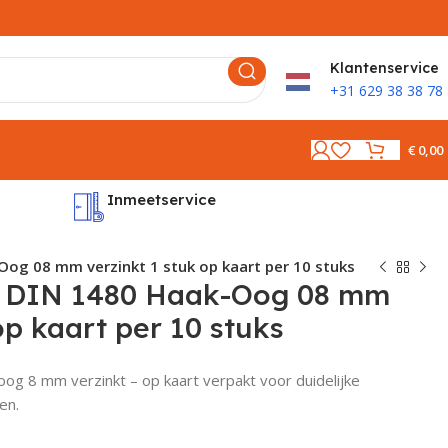
K
lantenservice
+31 629 38 38 78
€
0,00
Inmeetservice
Montages
og 08 mm verzinkt 1 stuk op kaart per 10 stuks
f DIN 1480 Haak-Oog 08 mm
op kaart per 10 stuks
g 8 mm verzinkt – op kaart verpakt voor duidelijke
en.