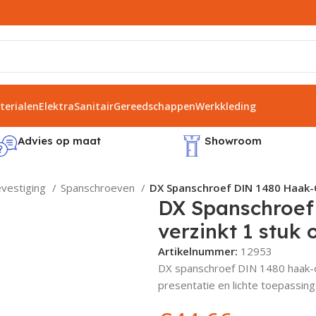
erialen
Elektra
Sanitair
Gereedschappen
Werkkleding
Advies op maat
Showroom
evestiging
Spanschroeven
DX Spanschroef DIN 1480 Haak-O
DX Spanschroe
verzinkt 1 stuk 
Artikelnummer:
12953
DX spanschroef DIN 1480 haak-oo
presentatie en lichte toepassing