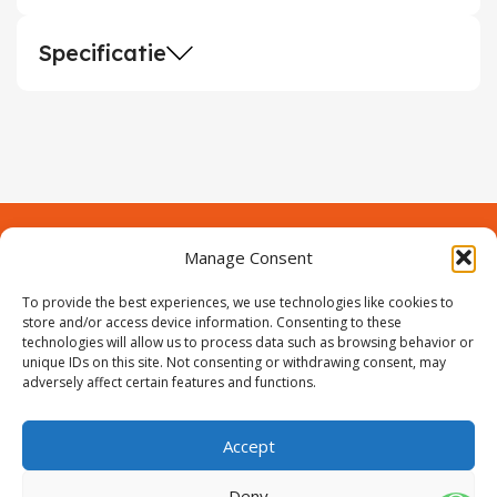
Specificatie
Manage Consent
Contact
Over Prodeuren
To provide the best experiences, we use technologies like cookies to
Informaties
Klantenservice
store and/or access device information. Consenting to these
technologies will allow us to process data such as browsing behavior or
Volg ons
unique IDs on this site. Not consenting or withdrawing consent, may
adversely affect certain features and functions.
Accept
ProIjzerwaren all rights reserved
ProIjzerwaren 2018-2025
Deny