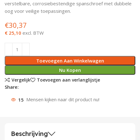
verstelbare, corrosiebestendige spanschroef met dubbele
Deurknoppen
Installatiebuizen
Smeergereedschap
Bouwradio's
Accu boormachine
Combinat
Boormach
oog voor veilige toepassingen.
€
30,37
Deurkloppers
Inbouwdozen
Pendrijvers & Drevels
Boormachines
Accu boorhamers
Buigtang
Boorkopp
€ 25,10
excl. BTW
Deurbellen
Contactstoppen
Bitjes
Boorhamers
Borgveer
Bouwheater
Beitels
Betonmolens
Blindklin
Toevoegen Aan Winkelwagen
Batterijen
Wringijzers
Nu Kopen
Vergelijk
Toevoegen aan verlanglijstje
Aardlekbeveiliging
Steenknippers
Share:
15
Mensen kijken naar dit product nu!
Aardingsmateriaal
Purpistolen
Montagegereedschap
Lasgereedschap
Beschrijving