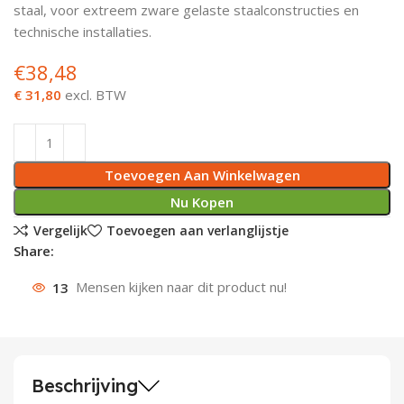
staal, voor extreem zware gelaste staalconstructies en
Deurknoppen
Installatiebuizen
Smeergereedschap
Bouwradio's
Accu boormachine
Combinat
Boormach
technische installaties.
€
38,48
Deurkloppers
Inbouwdozen
Pendrijvers & Drevels
Boormachines
Accu boorhamers
Buigtang
Boorkopp
€ 31,80
excl. BTW
Deurbellen
Contactstoppen
Bitjes
Boorhamers
Borgveer
Bouwheater
Beitels
Betonmolens
Blindklin
Toevoegen Aan Winkelwagen
Batterijen
Wringijzers
Nu Kopen
Vergelijk
Toevoegen aan verlanglijstje
Aardlekbeveiliging
Steenknippers
Share:
13
Mensen kijken naar dit product nu!
Aardingsmateriaal
Purpistolen
Montagegereedschap
Lasgereedschap
Beschrijving