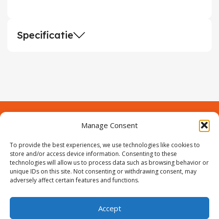
Specificatie
Manage Consent
Contact
Over Prodeuren
To provide the best experiences, we use technologies like cookies to
Informaties
Klantenservice
store and/or access device information. Consenting to these
technologies will allow us to process data such as browsing behavior or
Volg ons
unique IDs on this site. Not consenting or withdrawing consent, may
adversely affect certain features and functions.
Accept