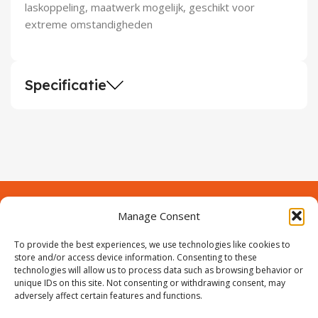
laskoppeling, maatwerk mogelijk, geschikt voor
extreme omstandigheden
Specificatie
Manage Consent
Contact
Over Prodeuren
To provide the best experiences, we use technologies like cookies to
Informaties
Klantenservice
store and/or access device information. Consenting to these
technologies will allow us to process data such as browsing behavior or
Volg ons
unique IDs on this site. Not consenting or withdrawing consent, may
adversely affect certain features and functions.