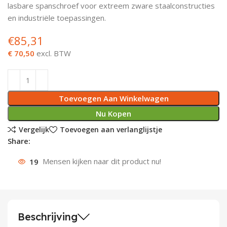
lasbare spanschroef voor extreem zware staalconstructies
Deurknoppen
Installatiebuizen
Smeergereedschap
Bouwradio's
Accu boormachine
Combinat
Boormach
en industriële toepassingen.
€
85,31
Deurkloppers
Inbouwdozen
Pendrijvers & Drevels
Boormachines
Accu boorhamers
Buigtang
Boorkopp
€ 70,50
excl. BTW
Deurbellen
Contactstoppen
Bitjes
Boorhamers
Borgveer
Bouwheater
Beitels
Betonmolens
Blindklin
Toevoegen Aan Winkelwagen
Batterijen
Wringijzers
Nu Kopen
Vergelijk
Toevoegen aan verlanglijstje
Aardlekbeveiliging
Steenknippers
Share:
19
Mensen kijken naar dit product nu!
Aardingsmateriaal
Purpistolen
Montagegereedschap
Lasgereedschap
Beschrijving