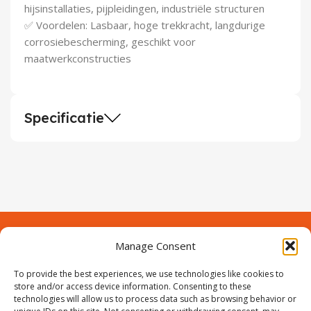
hijsinstallaties, pijpleidingen, industriële structuren
✅ Voordelen: Lasbaar, hoge trekkracht, langdurige
corrosiebescherming, geschikt voor
maatwerkconstructies
Specificatie
Manage Consent
Contact
Over Prodeuren
To provide the best experiences, we use technologies like cookies to
Informaties
Klantenservice
store and/or access device information. Consenting to these
technologies will allow us to process data such as browsing behavior or
Volg ons