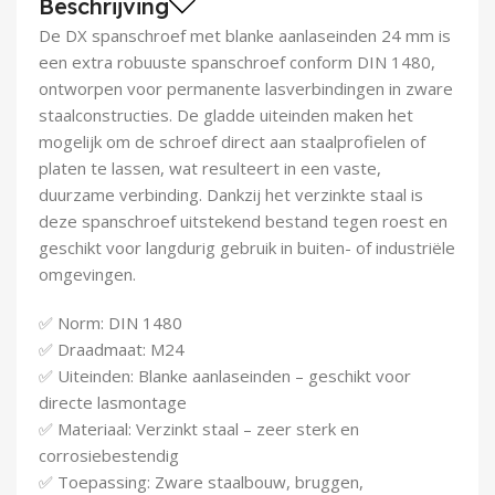
Beschrijving
Demontagegereedschap
De DX spanschroef met blanke aanlaseinden 24 mm is
een extra robuuste spanschroef conform DIN 1480,
Buigveren & trekveren
ontworpen voor permanente lasverbindingen in zware
staalconstructies. De gladde uiteinden maken het
mogelijk om de schroef direct aan staalprofielen of
platen te lassen, wat resulteert in een vaste,
duurzame verbinding. Dankzij het verzinkte staal is
deze spanschroef uitstekend bestand tegen roest en
geschikt voor langdurig gebruik in buiten- of industriële
omgevingen.
✅ Norm: DIN 1480
✅ Draadmaat: M24
✅ Uiteinden: Blanke aanlaseinden – geschikt voor
directe lasmontage
✅ Materiaal: Verzinkt staal – zeer sterk en
corrosiebestendig
✅ Toepassing: Zware staalbouw, bruggen,