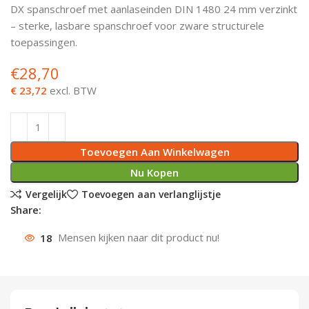
DX spanschroef met aanlaseinden DIN 1480 24 mm verzinkt
Deurknoppen
Installatiebuizen
Smeergereedschap
Bouwradio's
Accu boormachine
Combinat
Boormach
– sterke, lasbare spanschroef voor zware structurele
toepassingen.
Deurkloppers
Inbouwdozen
Pendrijvers & Drevels
Boormachines
Accu boorhamers
Buigtang
Boorkopp
€
28,70
Deurbellen
Contactstoppen
Bitjes
Boorhamers
Borgveer
€ 23,72
excl. BTW
Bouwheater
Beitels
Betonmolens
Blindklin
Toevoegen Aan Winkelwagen
Batterijen
Wringijzers
Nu Kopen
Aardlekbeveiliging
Steenknippers
Vergelijk
Toevoegen aan verlanglijstje
Share:
Aardingsmateriaal
Purpistolen
18
Mensen kijken naar dit product nu!
Montagegereedschap
Lasgereedschap