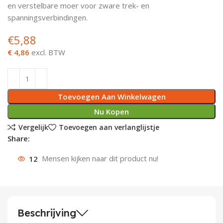
en verstelbare moer voor zware trek- en
Deurknoppen
Installatiebuizen
Smeergereedschap
Bouwradio's
Accu boormachine
Combinat
Boormach
spanningsverbindingen.
€
5,88
Deurkloppers
Inbouwdozen
Pendrijvers & Drevels
Boormachines
Accu boorhamers
Buigtang
Boorkopp
€ 4,86
excl. BTW
Deurbellen
Contactstoppen
Bitjes
Boorhamers
Borgveer
Bouwheater
Beitels
Betonmolens
Blindklin
Toevoegen Aan Winkelwagen
Batterijen
Wringijzers
Nu Kopen
Vergelijk
Toevoegen aan verlanglijstje
Aardlekbeveiliging
Steenknippers
Share:
12
Mensen kijken naar dit product nu!
Aardingsmateriaal
Purpistolen
Montagegereedschap
Lasgereedschap
Beschrijving