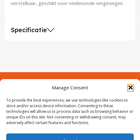
verstelbaar, geschikt voor veeleisende omgevingen
Specificatie
Manage Consent
Contact
Over Prodeuren
To provide the best experiences, we use technologies like cookies to
Informaties
Klantenservice
store and/or access device information. Consenting to these
technologies will allow us to process data such as browsing behavior or
Volg ons
unique IDs on this site. Not consenting or withdrawing consent, may
adversely affect certain features and functions.