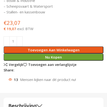
– Bouw & Industrie
– Scheepsvaart & Watersport
Deurknoppen
Installatiebuizen
Smeergereedschap
Bouwradio's
Accu boormachine
Combinat
Boormach
– Stallen- en kassenbouw
Deurkloppers
Inbouwdozen
Pendrijvers & Drevels
Boormachines
Accu boorhamers
Buigtang
Boorkopp
€
23,07
€ 19,07
excl. BTW
Deurbellen
Contactstoppen
Bitjes
Boorhamers
Borgveer
Bouwheater
Beitels
Betonmolens
Blindklin
Toevoegen Aan Winkelwagen
Batterijen
Wringijzers
Nu Kopen
Vergelijk
Toevoegen aan verlanglijstje
Aardlekbeveiliging
Steenknippers
Share:
Aardingsmateriaal
Purpistolen
13
Mensen kijken naar dit product nu!
Montagegereedschap
Lasgereedschap
Beschrijving