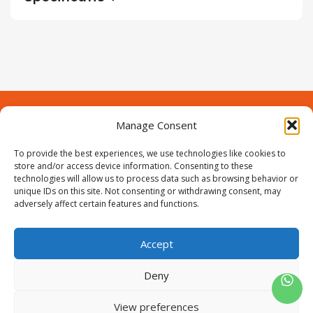
Manage Consent
Contact
Over Prodeuren
Informaties
To provide the best experiences, we use technologies like cookies to
Klantenservice
store and/or access device information. Consenting to these
technologies will allow us to process data such as browsing behavior or
Volg ons
unique IDs on this site. Not consenting or withdrawing consent, may
adversely affect certain features and functions.
Accept
ProIjzerwaren all rights reserved
ProIjzerwaren 2018-2025
Deny
Privacyverklaring
Disclaimer
Algemene voorwaarden
Sitemap
View preferences