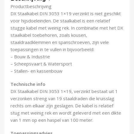
Demontagegereedschap
Productbeschrijving
DX Staalkabel DIN 3053 1×19 verzinkt is niet geschikt
Buigveren & trekveren
voor hijsdoeleinden. De staalkabel is een relatief
stugge kabel met weinig rek. In combinatie met het DX
staalkabel toebehoren, zoals kousen,
staaldraadklemmen en spanschroeven, zijn vele
toepassingen in te vullen in bijvoorbeeld:
– Bouw & Industrie
– Scheepsvaart & Watersport
– Stallen- en kassenbouw
Technische info
DX Staalkabel DIN 3053 1×19, verzinkt bestaat uit 1
verzonken streng van 19 staaldraden die kruisslag
rechts om elkaar zijn geslagen. De kabel is relatief
stug met weinig rek en wordt geleverd met een dikte
van 1 mm op een haspel van 100 meter.
Toepassingsadvies