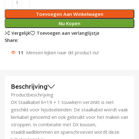
Deurknoppen
Installatiebuizen
Smeergereedschap
Bouwradio's
Accu boormachine
Combinat
Boormach
Toevoegen Aan Winkelwagen
Nu Kopen
Deurkloppers
Inbouwdozen
Pendrijvers & Drevels
Boormachines
Accu boorhamers
Buigtang
Boorkopp
Vergelijk
Toevoegen aan verlanglijstje
Deurbellen
Contactstoppen
Bitjes
Boorhamers
Borgveer
Share:
11
Mensen kijken naar dit product nu!
Bouwheater
Beitels
Betonmolens
Blindklin
Batterijen
Wringijzers
Aardlekbeveiliging
Steenknippers
Beschrijving
Productbeschrijving
Aardingsmateriaal
Purpistolen
DX Staalkabel 6×19 + 1 touwkern verzinkt is niet
geschikt voor hijsdoeleinden. De staalkabel wordt vaak
Montagegereedschap
lierkabel genoemd en ook gebruikt voor het maken van
stroppen. In combinatie met DX kousen,
Lasgereedschap
staaldraadklemmen en spanschroeven wordt deze