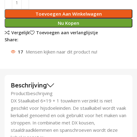
Deurknoppen
Installatiebuizen
Smeergereedschap
Bouwradio's
Accu boormachine
Combinat
Boormach
Toevoegen Aan Winkelwagen
Nu Kopen
Deurkloppers
Inbouwdozen
Pendrijvers & Drevels
Boormachines
Accu boorhamers
Buigtang
Boorkopp
Vergelijk
Toevoegen aan verlanglijstje
Deurbellen
Contactstoppen
Bitjes
Boorhamers
Borgveer
Share:
17
Mensen kijken naar dit product nu!
Bouwheater
Beitels
Betonmolens
Blindklin
Batterijen
Wringijzers
Aardlekbeveiliging
Steenknippers
Beschrijving
Productbeschrijving
Aardingsmateriaal
Purpistolen
DX Staalkabel 6×19 + 1 touwkern verzinkt is niet
geschikt voor hijsdoeleinden. De staalkabel wordt vaak
Montagegereedschap
lierkabel genoemd en ook gebruikt voor het maken van
stroppen. In combinatie met DX kousen,
Lasgereedschap
staaldraadklemmen en spanschroeven wordt deze