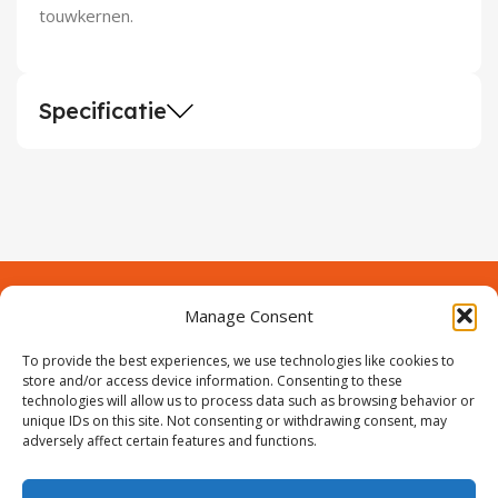
touwkernen.
Specificatie
Manage Consent
Contact
Over Prodeuren
To provide the best experiences, we use technologies like cookies to
Informaties
Klantenservice
store and/or access device information. Consenting to these
technologies will allow us to process data such as browsing behavior or
Volg ons
unique IDs on this site. Not consenting or withdrawing consent, may
adversely affect certain features and functions.