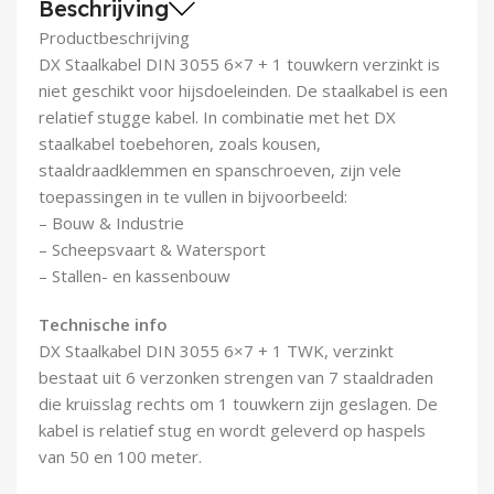
Beschrijving
Demontagegereedschap
Productbeschrijving
DX Staalkabel DIN 3055 6×7 + 1 touwkern verzinkt is
Buigveren & trekveren
niet geschikt voor hijsdoeleinden. De staalkabel is een
relatief stugge kabel. In combinatie met het DX
staalkabel toebehoren, zoals kousen,
staaldraadklemmen en spanschroeven, zijn vele
toepassingen in te vullen in bijvoorbeeld:
– Bouw & Industrie
– Scheepsvaart & Watersport
– Stallen- en kassenbouw
Technische info
DX Staalkabel DIN 3055 6×7 + 1 TWK, verzinkt
bestaat uit 6 verzonken strengen van 7 staaldraden
die kruisslag rechts om 1 touwkern zijn geslagen. De
kabel is relatief stug en wordt geleverd op haspels
van 50 en 100 meter.