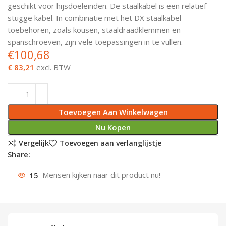
geschikt voor hijsdoeleinden. De staalkabel is een relatief
Deurknoppen
Installatiebuizen
Smeergereedschap
Bouwradio's
Accu boormachine
Combinat
Boormach
stugge kabel. In combinatie met het DX staalkabel
toebehoren, zoals kousen, staaldraadklemmen en
Deurkloppers
Inbouwdozen
Pendrijvers & Drevels
Boormachines
Accu boorhamers
Buigtang
Boorkopp
spanschroeven, zijn vele toepassingen in te vullen.
€
100,68
Deurbellen
Contactstoppen
Bitjes
Boorhamers
Borgveer
€ 83,21
excl. BTW
Bouwheater
Beitels
Betonmolens
Blindklin
Toevoegen Aan Winkelwagen
Batterijen
Wringijzers
Nu Kopen
Aardlekbeveiliging
Steenknippers
Vergelijk
Toevoegen aan verlanglijstje
Share:
Aardingsmateriaal
Purpistolen
15
Mensen kijken naar dit product nu!
Montagegereedschap
Lasgereedschap