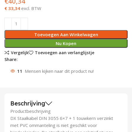
€
40,34
€ 33,34
excl. BTW
Deurknoppen
Installatiebuizen
Smeergereedschap
Bouwradio's
Accu boormachine
Combinat
Boormach
Deurkloppers
Inbouwdozen
Pendrijvers & Drevels
Boormachines
Accu boorhamers
Buigtang
Boorkopp
Toevoegen Aan Winkelwagen
Deurbellen
Contactstoppen
Bitjes
Boorhamers
Borgveer
Nu Kopen
Bouwheater
Beitels
Betonmolens
Blindklin
Vergelijk
Toevoegen aan verlanglijstje
Share:
Batterijen
Wringijzers
11
Mensen kijken naar dit product nu!
Aardlekbeveiliging
Steenknippers
Aardingsmateriaal
Purpistolen
Beschrijving
Montagegereedschap
Productbeschrijving
DX Staalkabel DIN 3055 6×7 + 1 touwkern verzinkt
Lasgereedschap
met PVC ommanteling is niet geschikt voor