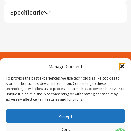
Specificatie
Manage Consent
Contact
Over Prodeuren
Informaties
To provide the best experiences, we use technologies like cookies to
Klantenservice
store and/or access device information. Consenting to these
technologies will allow us to process data such as browsing behavior or
Volg ons
unique IDs on this site. Not consenting or withdrawing consent, may
adversely affect certain features and functions.
Accept
ProIjzerwaren all rights reserved
ProIjzerwaren 2018-2025
Deny
Privacyverklaring
Disclaimer
Algemene voorwaarden