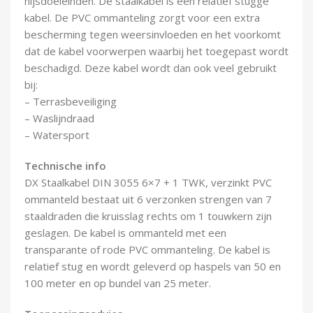
hijsdoeleinden. De staalkabel is een relatief stugge
Demontagegereedschap
kabel. De PVC ommanteling zorgt voor een extra
bescherming tegen weersinvloeden en het voorkomt
Buigveren & trekveren
dat de kabel voorwerpen waarbij het toegepast wordt
beschadigd. Deze kabel wordt dan ook veel gebruikt
bij:
– Terrasbeveiliging
– Waslijndraad
– Watersport
Technische info
DX Staalkabel DIN 3055 6×7 + 1 TWK, verzinkt PVC
ommanteld bestaat uit 6 verzonken strengen van 7
staaldraden die kruisslag rechts om 1 touwkern zijn
geslagen. De kabel is ommanteld met een
transparante of rode PVC ommanteling. De kabel is
relatief stug en wordt geleverd op haspels van 50 en
100 meter en op bundel van 25 meter.