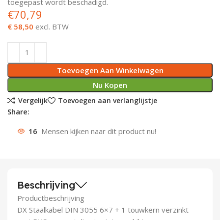
toegepast wordt beschadigd.
€
70,79
Deurknoppen
Installatiebuizen
Smeergereedschap
Bouwradio's
Accu boormachine
Combinat
Boormach
€ 58,50
excl. BTW
Deurkloppers
Inbouwdozen
Pendrijvers & Drevels
Boormachines
Accu boorhamers
Buigtang
Boorkopp
Deurbellen
Contactstoppen
Bitjes
Boorhamers
Borgveer
Toevoegen Aan Winkelwagen
Nu Kopen
Bouwheater
Beitels
Betonmolens
Blindklin
Vergelijk
Toevoegen aan verlanglijstje
Batterijen
Wringijzers
Share:
16
Mensen kijken naar dit product nu!
Aardlekbeveiliging
Steenknippers
Aardingsmateriaal
Purpistolen
Montagegereedschap
Beschrijving
Productbeschrijving
Lasgereedschap
DX Staalkabel DIN 3055 6×7 + 1 touwkern verzinkt