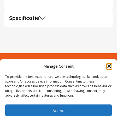
Specificatie
Manage Consent
Contact
Over Prodeuren
Informaties
To provide the best experiences, we use technologies like cookies to
Klantenservice
store and/or access device information. Consenting to these
technologies will allow us to process data such as browsing behavior or
Volg ons
unique IDs on this site. Not consenting or withdrawing consent, may
adversely affect certain features and functions.
Accept