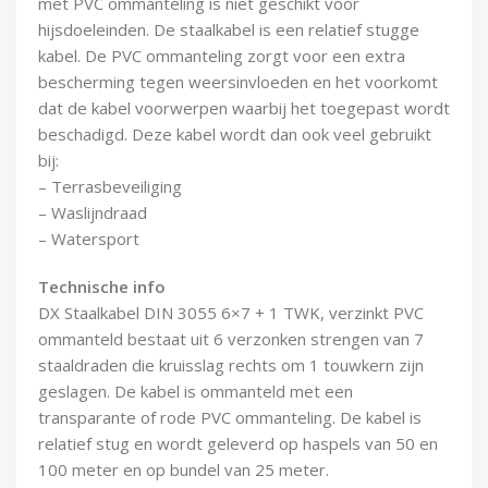
met PVC ommanteling is niet geschikt voor
Demontagegereedschap
hijsdoeleinden. De staalkabel is een relatief stugge
kabel. De PVC ommanteling zorgt voor een extra
Buigveren & trekveren
bescherming tegen weersinvloeden en het voorkomt
dat de kabel voorwerpen waarbij het toegepast wordt
beschadigd. Deze kabel wordt dan ook veel gebruikt
bij:
– Terrasbeveiliging
– Waslijndraad
– Watersport
Technische info
DX Staalkabel DIN 3055 6×7 + 1 TWK, verzinkt PVC
ommanteld bestaat uit 6 verzonken strengen van 7
staaldraden die kruisslag rechts om 1 touwkern zijn
geslagen. De kabel is ommanteld met een
transparante of rode PVC ommanteling. De kabel is
relatief stug en wordt geleverd op haspels van 50 en
100 meter en op bundel van 25 meter.