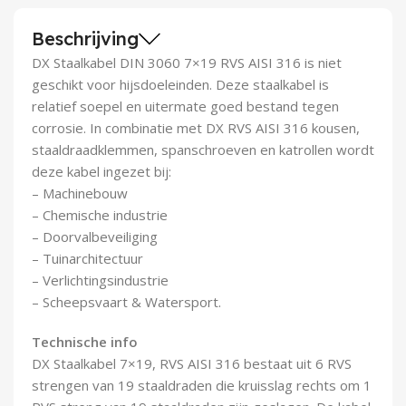
Demontagegereedschap
Beschrijving
Buigveren & trekveren
DX Staalkabel DIN 3060 7×19 RVS AISI 316 is niet
geschikt voor hijsdoeleinden. Deze staalkabel is
relatief soepel en uitermate goed bestand tegen
corrosie. In combinatie met DX RVS AISI 316 kousen,
staaldraadklemmen, spanschroeven en katrollen wordt
deze kabel ingezet bij:
– Machinebouw
– Chemische industrie
– Doorvalbeveiliging
– Tuinarchitectuur
– Verlichtingsindustrie
– Scheepsvaart & Watersport.
Technische info
DX Staalkabel 7×19, RVS AISI 316 bestaat uit 6 RVS
strengen van 19 staaldraden die kruisslag rechts om 1