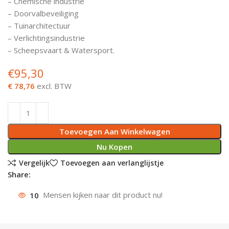
– Chemische industrie
– Doorvalbeveiliging
Deurknoppen
Installatiebuizen
Smeergereedschap
Bouwradio's
Accu boormachine
Combinat
Boormach
– Tuinarchitectuur
– Verlichtingsindustrie
Deurkloppers
Inbouwdozen
Pendrijvers & Drevels
Boormachines
Accu boorhamers
Buigtang
Boorkopp
– Scheepsvaart & Watersport.
Deurbellen
Contactstoppen
Bitjes
Boorhamers
Borgveer
€
95,30
€ 78,76
excl. BTW
Bouwheater
Beitels
Betonmolens
Blindklin
Batterijen
Wringijzers
Toevoegen Aan Winkelwagen
Aardlekbeveiliging
Steenknippers
Nu Kopen
Vergelijk
Toevoegen aan verlanglijstje
Aardingsmateriaal
Purpistolen
Share:
Montagegereedschap
10
Mensen kijken naar dit product nu!
Lasgereedschap