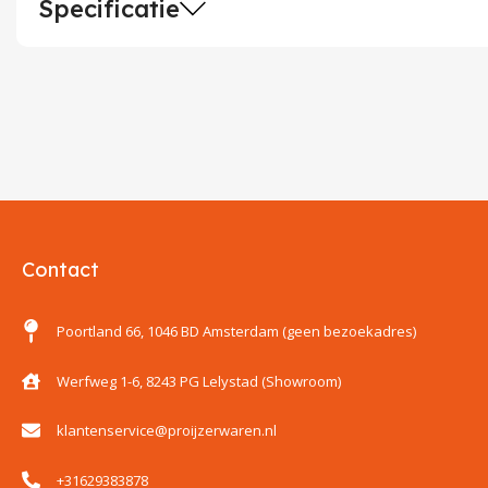
Specificatie
Contact
Poortland 66, 1046 BD Amsterdam (geen bezoekadres)
Werfweg 1-6, 8243 PG Lelystad (Showroom)
klantenservice@proijzerwaren.nl
+31629383878