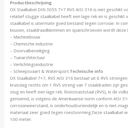
Productbeschrijving
DX Staalkabel DIN 3055 7×7 RVS AISI 316 is niet geschikt v
relatief stugge staalkabel heeft een lage rek en is geschikt 
staalkabel is uitermate goed bestand tegen corrosie. In co
kousen, staaldraadklemmen en spanschroeven wordt deze ka
– Machinebouw
– Chemische industrie
– Doorvalbeveiliging
– Tuinarchitectuur
– Verlichtingsindustrie
– Scheepsvaart & Watersport.
Technische info
DX Staalkabel 7×7, RVS AISI 316 bestaat uit 6 RVS strengen
kruisslag rechts om 1 RVS streng van 7 staaldraden zijn gesl
stug en heeft een lage rek. Roestvaststaal (RVS), in de vol
genoemd, is volgens de Amerikaanse norm conform AISI 31
corrosieweerstand, is onderhoudsvriendelijk en is niet-magn
materiaal zeer goed tegen roestvorming.Deze staalkabel w
100 meter.