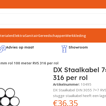
erialen
Elektra
Sanitair
Gereedschappen
Werkkleding
Advies op maat
Showroom
 mm rol 100 meter RVS 316 per rol
DX Staalkabel 7
316 per rol
Artikelnummer:
10495
DX Staalkabel DIN 3055 7×7 RVS A
stugge staalkabel heeft een lage 
€
36,35