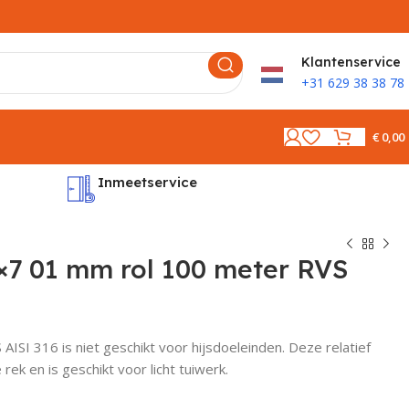
K
lantenservice
+31 629 38 38 78
€
0,00
Inmeetservice
Montages
×7 01 mm rol 100 meter RVS
ISI 316 is niet geschikt voor hijsdoeleinden. Deze relatief
rek en is geschikt voor licht tuiwerk.