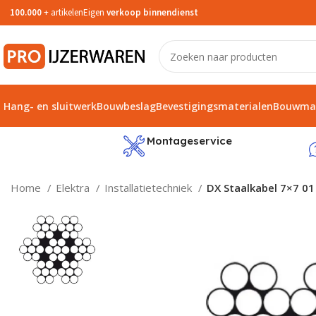
100.000
+ artikelen
Eigen
verkoop binnendienst
Hang- en sluitwerk
Bouwbeslag
Bevestigingsmaterialen
Bouwmat
service
Montageservice
Home
Elektra
Installatietechniek
DX Staalkabel 7×7 01