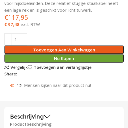
voor hijsdoeleinden. Deze relatief stugge staalkabel heeft
Deurknoppen
Installatiebuizen
Smeergereedschap
Bouwradio's
Accu boormachine
Combinat
Boormach
een lage rek en is geschikt voor licht tuiwerk.
€
117,95
Deurkloppers
Inbouwdozen
Pendrijvers & Drevels
Boormachines
Accu boorhamers
Buigtang
Boorkopp
€ 97,48
excl. BTW
Deurbellen
Contactstoppen
Bitjes
Boorhamers
Borgveer
Toevoegen Aan Winkelwagen
Bouwheater
Beitels
Betonmolens
Blindklin
Nu Kopen
Batterijen
Wringijzers
Vergelijk
Toevoegen aan verlanglijstje
Share:
Aardlekbeveiliging
Steenknippers
12
Mensen kijken naar dit product nu!
Aardingsmateriaal
Purpistolen
Montagegereedschap
Beschrijving
Lasgereedschap
Productbeschrijving