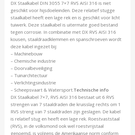
DX Staalkabel DIN 3055 7×7 RVS AISI 316 is niet
Demontagegereedschap
geschikt voor hijsdoeleinden. Deze relatief stugge
staalkabel heeft een lage rek en is geschikt voor licht
Buigveren & trekveren
tuiwerk. Deze staalkabel is uitermate goed bestand
tegen corrosie. In combinatie met DX RVS AISI 316
kousen, staaldraadklemmen en spanschroeven wordt
deze kabel ingezet bij:
– Machinebouw
– Chemische industrie
– Doorvalbeveiliging
– Tuinarchitectuur
– Verlichtingsindustrie
– Scheepsvaart & Watersport.
Technische info
DX Staalkabel 7×7, RVS AISI 316 bestaat uit 6 RVS
strengen van 7 staaldraden die kruisslag rechts om 1
RVS streng van 7 staaldraden zijn geslagen. De kabel
is relatief stug en heeft een lage rek. Roestvaststaal
(RVS), in de volksmond ook wel roestvrijstaal
genoemd, is volgens de Amerikaanse norm conform