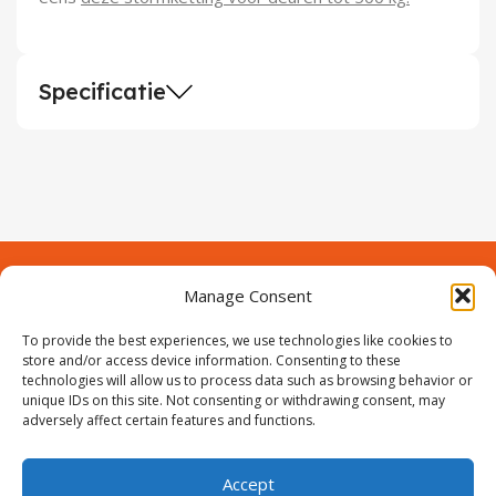
Specificatie
Manage Consent
Contact
Over Prodeuren
Informaties
To provide the best experiences, we use technologies like cookies to
Klantenservice
store and/or access device information. Consenting to these
technologies will allow us to process data such as browsing behavior or
Volg ons
unique IDs on this site. Not consenting or withdrawing consent, may
adversely affect certain features and functions.
Accept