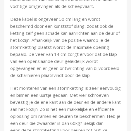
Demontagegereedschap
vochtige omgevingen als de scheepvaart.
Buigveren & trekveren
Deze kabel is ongeveer 50 cm lang en wordt
beschermd door een kunststof slang, zodat ook de
ketting zelf geen schade kan aanrichten aan de deur of
het kozijn. Afhankelijk van de positie waarop je de
stormketting plaatst wordt de maximale opening
bepaald. De veer van 14 cm zorgt ervoor dat de klap
van een openslaande deur geleidelijk wordt
opgevangen en er geen ontwrichting van bijvoorbeeld
de scharnieren plaatsvindt door de klap.
Het monteren van een stormketting is zeer eenvoudig
en binnen een uurtje gedaan. Met vier schroeven
bevestig je de ene kant aan de deur en de andere kant
aan het kozijn. Zo is het een makkelijke en efficiënte
oplossing om ramen en deuren te beschermen. Heb je
een deur die zwaarder is dan 60kg? Bekijk dan
eens
deze stormketting voor deuren tot 500 kg.