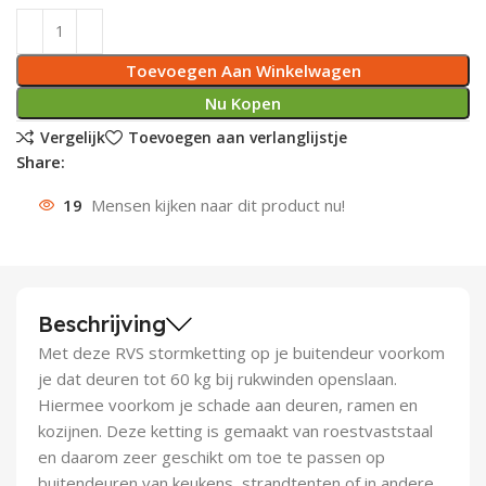
Deurknoppen
Installatiebuizen
Smeergereedschap
Bouwradio's
Accu boormachine
Combinat
Boormach
Toevoegen Aan Winkelwagen
Deurkloppers
Inbouwdozen
Pendrijvers & Drevels
Boormachines
Accu boorhamers
Buigtang
Boorkopp
Nu Kopen
Vergelijk
Toevoegen aan verlanglijstje
Deurbellen
Contactstoppen
Bitjes
Boorhamers
Borgveer
Share:
Bouwheater
Beitels
Betonmolens
Blindklin
19
Mensen kijken naar dit product nu!
Batterijen
Wringijzers
Aardlekbeveiliging
Steenknippers
Beschrijving
Aardingsmateriaal
Purpistolen
Met deze RVS stormketting op je buitendeur voorkom
je dat deuren tot 60 kg bij rukwinden openslaan.
Montagegereedschap
Hiermee voorkom je schade aan deuren, ramen en
kozijnen. Deze ketting is gemaakt van roestvaststaal
Lasgereedschap
en daarom zeer geschikt om toe te passen op
buitendeuren van keukens, strandtenten of in andere