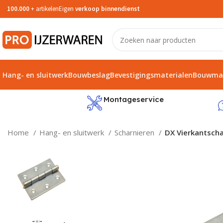
100.000
+ artikelen
Eigen
verkoop binnendienst
Hang- en sluitwerk
Bouwbeslag
Bevestigingsmaterialen
Bouwmat
service
Montageservice
Home
Hang- en sluitwerk
Scharnieren
DX Vierkantscha