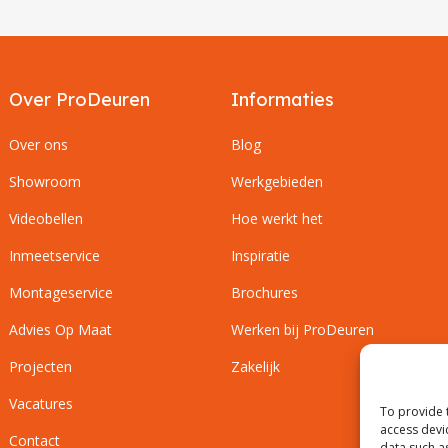
Over ProDeuren
Informaties
Over ons
Blog
Showroom
Werkgebieden
Videobellen
Hoe werkt het
Inmeetservice
Inspiratie
Montageservice
Brochures
Advies Op Maat
Werken bij ProDeuren
Projecten
Zakelijk
Vacatures
To provide 
access devi
Contact
data such a