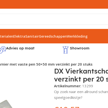
erialen
Elektra
Sanitair
Gereedschappen
Werkkleding
Advies op maat
Showroom
rnier met vaste pen 50×50 mm verzinkt per 20 stuks
DX Vierkantsch
verzinkt per 20 
Artikelnummer:
13299
Op zoek naar een allround scharn
speelgoedkistje?