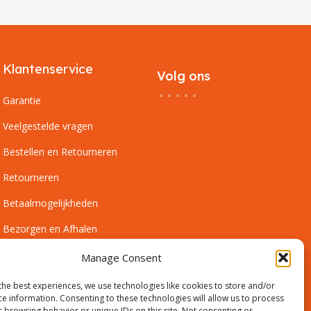
Klantenservice
Volg ons
Garantie
Veelgestelde vragen
Bestellen en Retourneren
Retourneren
Betaalmogelijkheden
Bezorgen en Afhalen
Leveringsvoorwaarden
Manage Consent
Montagevoorwaarden
the best experiences, we use technologies like cookies to store and/or
ce information. Consenting to these technologies will allow us to process
Inmeetservice Voorwaarden
s browsing behavior or unique IDs on this site. Not consenting or