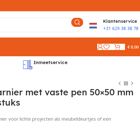
K
lantenservice
+31 629 38 38 78
€
0,00
Inmeetservice
Montages
arnier met vaste pen 50×50 mm
stuks
ier voor lichte projecten als meubeldeurtjes of een