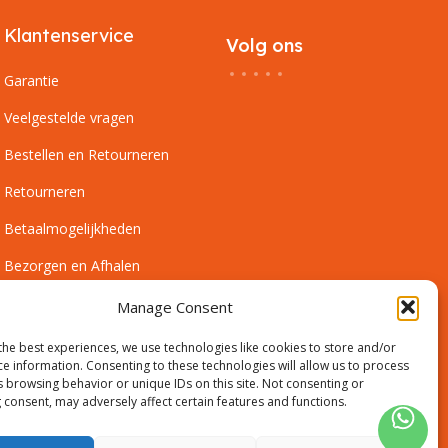
Klantenservice
Volg ons
Garantie
Veelgestelde vragen
Bestellen en Retourneren
Retourneren
Betaalmogelijkheden
Bezorgen en Afhalen
Leveringsvoorwaarden
Manage Consent
Montagevoorwaarden
the best experiences, we use technologies like cookies to store and/or
ce information. Consenting to these technologies will allow us to process
Inmeetservice Voorwaarden
s browsing behavior or unique IDs on this site. Not consenting or
 consent, may adversely affect certain features and functions.
Outlet