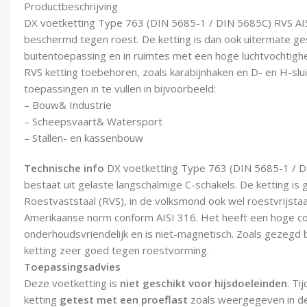
Productbeschrijving
DX voetketting Type 763 (DIN 5685-1 / DIN 5685C) RVS AIS
beschermd tegen roest. De ketting is dan ook uitermate ge
buitentoepassing en in ruimtes met een hoge luchtvochtighe
RVS ketting toebehoren, zoals karabijnhaken en D- en H-sluit
toepassingen in te vullen in bijvoorbeeld:
– Bouw& Industrie
– Scheepsvaart& Watersport
– Stallen- en kassenbouw
Technische info
DX voetketting Type 763 (DIN 5685-1 / D
bestaat uit gelaste langschalmige C-schakels. De ketting is
Roestvaststaal (RVS), in de volksmond ook wel roestvrijsta
Amerikaanse norm conform AISI 316. Het heeft een hoge co
onderhoudsvriendelijk en is niet-magnetisch. Zoals gezegd 
ketting zeer goed tegen roestvorming.
Toepassingsadvies
Deze voetketting is
niet geschikt voor hijsdoeleinden
. Ti
ketting
getest met een proeflast
zoals weergegeven in d