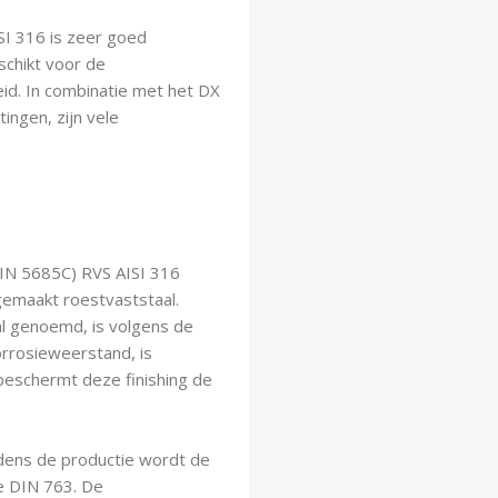
I 316 is zeer goed
schikt voor de
id. In combinatie met het DX
ingen, zijn vele
IN 5685C) RVS AISI 316
 gemaakt roestvaststaal.
al genoemd, is volgens de
rrosieweerstand, is
beschermt deze finishing de
jdens de productie wordt de
e DIN 763. De