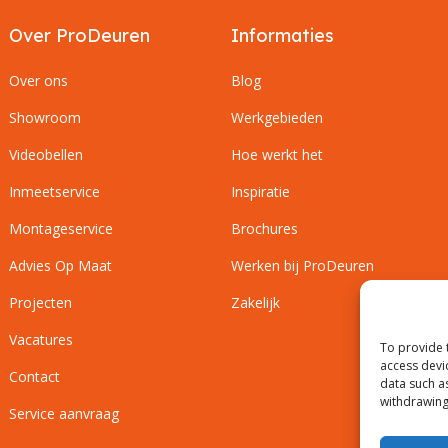
Over ProDeuren
Informaties
Over ons
Blog
Showroom
Werkgebieden
Videobellen
Hoe werkt het
Inmeetservice
Inspiratie
Montageservice
Brochures
Advies Op Maat
Werken bij ProDeuren
Projecten
Zakelijk
Vacatures
To provide 
access devi
Contact
data such a
withdrawing
Service aanvraag