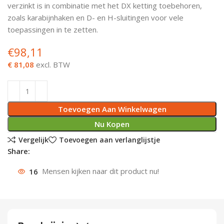
verzinkt is in combinatie met het DX ketting toebehoren,
Deurknoppen
Installatiebuizen
Smeergereedschap
Bouwradio's
Accu boormachine
Combinat
Boormach
zoals karabijnhaken en D- en H-sluitingen voor vele
toepassingen in te zetten.
Deurkloppers
Inbouwdozen
Pendrijvers & Drevels
Boormachines
Accu boorhamers
Buigtang
Boorkopp
€
98,11
Deurbellen
Contactstoppen
Bitjes
Boorhamers
Borgveer
€ 81,08
excl. BTW
Bouwheater
Beitels
Betonmolens
Blindklin
Toevoegen Aan Winkelwagen
Batterijen
Wringijzers
Nu Kopen
Aardlekbeveiliging
Steenknippers
Vergelijk
Toevoegen aan verlanglijstje
Share:
Aardingsmateriaal
Purpistolen
16
Mensen kijken naar dit product nu!
Montagegereedschap
Lasgereedschap