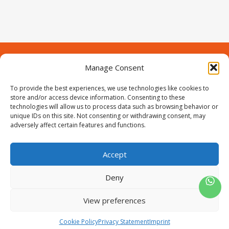
Manage Consent
Contact
Over Prodeuren
To provide the best experiences, we use technologies like cookies to
Informaties
Klantenservice
store and/or access device information. Consenting to these
technologies will allow us to process data such as browsing behavior or
Volg ons
unique IDs on this site. Not consenting or withdrawing consent, may
adversely affect certain features and functions.
Accept
ProIjzerwaren all rights reserved
ProIjzerwaren 2018-2025
Deny
Privacyverklaring
Disclaimer
Algemene voorwaarden
Sitemap
View preferences
0
Cookie Policy
Privacy Statement
Imprint
Wishlist
Winkelwagen