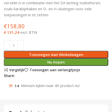
verzinkt is in combinatie met het DX ketting toebehoren,
Deurknoppen
Installatiebuizen
Smeergereedschap
Bouwradio's
Accu boormachine
Combinat
Boormach
zoals karabijnhaken en D- en H-sluitingen voor vele
toepassingen in te zetten.
Deurkloppers
Inbouwdozen
Pendrijvers & Drevels
Boormachines
Accu boorhamers
Buigtang
Boorkopp
€
158,80
Deurbellen
Contactstoppen
Bitjes
Boorhamers
Borgveer
€ 131,24
excl. BTW
Bouwheater
Beitels
Betonmolens
Blindklin
Toevoegen Aan Winkelwagen
Batterijen
Wringijzers
Nu Kopen
Aardlekbeveiliging
Steenknippers
Vergelijk
Toevoegen aan verlanglijstje
Share:
Aardingsmateriaal
Purpistolen
14
Mensen kijken naar dit product nu!
Montagegereedschap
Lasgereedschap