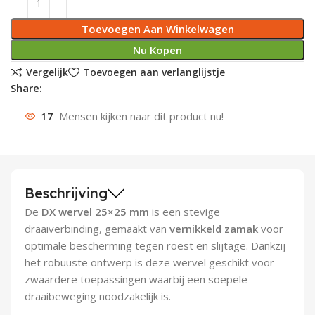
Deurknoppen
Installatiebuizen
Smeergereedschap
Bouwradio's
Accu boormachine
Combinat
Boormach
Toevoegen Aan Winkelwagen
Nu Kopen
Deurkloppers
Inbouwdozen
Pendrijvers & Drevels
Boormachines
Accu boorhamers
Buigtang
Boorkopp
Vergelijk
Toevoegen aan verlanglijstje
Share:
Deurbellen
Contactstoppen
Bitjes
Boorhamers
Borgveer
17
Mensen kijken naar dit product nu!
Bouwheater
Beitels
Betonmolens
Blindklin
Batterijen
Wringijzers
Beschrijving
Aardlekbeveiliging
Steenknippers
De
DX wervel 25×25 mm
is een stevige
Aardingsmateriaal
Purpistolen
draaiverbinding, gemaakt van
vernikkeld zamak
voor
optimale bescherming tegen roest en slijtage. Dankzij
Montagegereedschap
het robuuste ontwerp is deze wervel geschikt voor
zwaardere toepassingen waarbij een soepele
Lasgereedschap
draaibeweging noodzakelijk is.