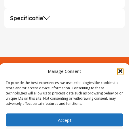
Specificatie
Manage Consent
Contact
Over Prodeuren
Informaties
To provide the best experiences, we use technologies like cookies to
Klantenservice
store and/or access device information. Consenting to these
technologies will allow us to process data such as browsing behavior or
Volg ons
unique IDs on this site. Not consenting or withdrawing consent, may
adversely affect certain features and functions.
Accept
ProIjzerwaren all rights reserved
ProIjzerwaren 2018-2025